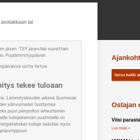
n jäsen. TSY järjestää vuosittain
n, Puulämmityspäivän.
Ajankoht
späivässä uutta tietoa
Katso kaikki ar
itys tekee tuloaan
uuria. Lämmityskauden aikana Suomessa
Ostajan 
yhden ydinvoimalan tuottamaa
nka puun pienpolton aiheuttamiin
lla tulisijakannan uusimisella on
Viisi parast
nergiatehokas tulisija säästää myös
Lue lisää »
lämpöpumppuun.