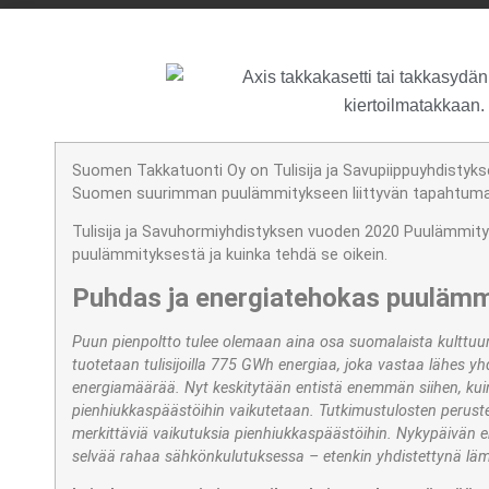
Suomen Takkatuonti Oy on Tulisija ja Savupiippuyhdistykse
Suomen suurimman puulämmitykseen liittyvän tapahtuma
Tulisija ja Savuhormiyhdistyksen vuoden 2020 Puulämmity
puulämmityksestä ja kuinka tehdä se oikein.
Puhdas ja energiatehokas puulämm
Puun pienpoltto tulee olemaan aina osa suomalaista kultt
tuotetaan tulisijoilla 775 GWh energiaa, joka vastaa lähes 
energiamäärää. Nyt keskitytään entistä enemmän siihen, kui
pienhiukkaspäästöihin vaikutetaan. Tutkimustulosten perustee
merkittäviä vaikutuksia pienhiukkaspäästöihin. Nykypäivän e
selvää rahaa sähkönkulutuksessa – etenkin yhdistettynä 