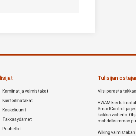
isijat
Tulisijan ostaj
Kamiinat ja valmistakat
Viisi parasta takka
Kiertoilmatakat
HWAM kiertoilmatak
SmartControl-järje
Kaakeliuunit
kaikkia vaiheita. O
Takkasydämet
mahdollisimman pu
Puuhellat
Wiking valmistakan