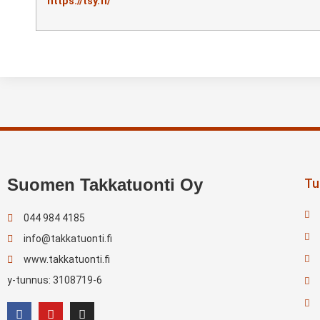
https://tsy.fi/
Suomen Takkatuonti Oy
Tul
044 984 4185
info@takkatuonti.fi
www.takkatuonti.fi
y-tunnus: 3108719-6