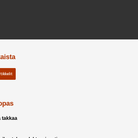
aista
tikkelit
opas
a takkaa