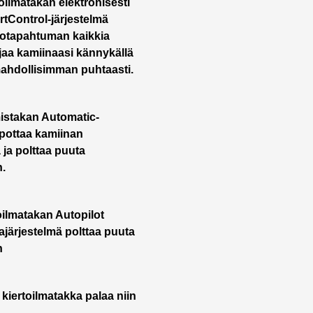
ilmatakan elektronisesti
rtControl-järjestelmä
alotapahtuman kaikkia
hjaa kamiinaasi kännykällä
ahdollisimman puhtaasti.
istakan Automatic-
lpottaa kamiinan
 ja polttaa puuta
.
ilmatakan Autopilot
ajärjestelmä polttaa puuta
n
kiertoilmatakka palaa niin