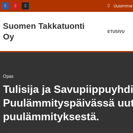
Uusimmat
Suomen
Takkatuonti
ETUSIVU
Oy
Opas
Tulisija ja Savupiippuyhd
Puulämmityspäivässä uutt
puulämmityksestä.