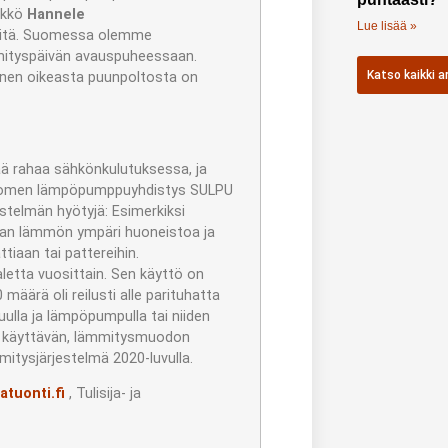
ikkö
Hannele
Lue lisää »
peitä. Suomessa olemme
ämmityspäivän avauspuheessaan.
Katso kaikki ar
inen oikeasta puunpoltosta on
 rahaa sähkönkulutuksessa, ja
Suomen lämpöpumppuyhdistys SULPU
jestelmän hyötyjä: Esimerkiksi
ijan lämmön ympäri huoneistoa ja
aan tai pattereihin.
tta vuosittain. Sen käyttö on
määrä oli reilusti alle parituhatta
lla ja lämpöpumpulla tai niiden
a käyttävän, lämmitysmuodon
itysjärjestelmä 2020-luvulla.
atuonti.fi
, Tulisija- ja