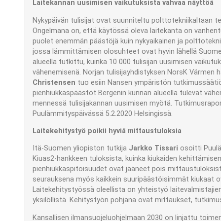
Laitekannan uusimisen vaikutuksista vahvaa näyttöä
Nykypäivän tulisijat ovat suunniteltu polttotekniikaltaan t
Ongelmana on, että käytössä oleva laitekanta on vanhentu
puolet enemmän päästöjä kuin nykyaikainen ja polttotekniik
jossa lämmittämisen olosuhteet ovat hyvin lähellä Suome
alueella tutkittu, kuinka 10 000 tulisijan uusimisen vaiku
vähenemisenä. Norjan tulisijayhdistyksen NorsK Värmen h
Christensen
tuo esiin Nansen ympäristön tutkimussääti
pienhiukkaspäästöt Bergenin kunnan alueella tulevat vä
mennessä tulisijakannan uusimisen myötä. Tutkimusraport
Puulämmityspäivässä 5.2.2020 Helsingissä.
Laitekehitystyö poikii hyviä mittaustuloksia
Itä-Suomen yliopiston tutkija
Jarkko Tissari
osoitti Puul
Kiuas2-hankkeen tuloksista, kuinka kiukaiden kehittämis
pienhiukkaspitoisuudet ovat jääneet pois mittaustuloksis
seurauksena myös kaikkein suuripäästöisimmät kiukaat ov
Laitekehitystyössä oleellista on yhteistyö laitevalmistajie
yksilöllistä. Kehitystyön pohjana ovat mittaukset, tutkim
Kansallisen ilmansuojeluohjelmaan 2030 on linjattu toime