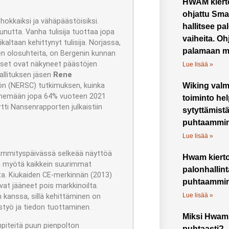
HWAM kierto
ohjattu Sma
ehokkaiksi ja vähäpäästöisiksi.
hallitsee p
nutta. Vanha tulisija tuottaa jopa
vaiheita. O
altaan kehittynyt tulisija. Norjassa,
palamaan m
n olosuhteita, on Bergenin kunnan
tukset ovat näkyneet päästöjen
Lue lisää »
allituksen jäsen
Rene
ön (NERSC) tutkimuksen, kuinka
Wiking valm
henemään jopa 64% vuoteen 2021
toiminto he
ti Nansenrapporten julkaistiin
sytyttämistä
puhtaammin
Lue lisää »
ämmityspäivässä selkeää näyttöä
Hwam kierto
en myötä kaikkein suurimmat
palonhallint
ta. Kiukaiden CE-merkinnän (2013)
puhtaammi
at jääneet pois markkinoilta.
Lue lisää »
n kanssa, sillä kehittäminen on
ustyö ja tiedon tuottaminen.
Miksi Hwam 
npiteitä puun pienpolton
puhtaasti?