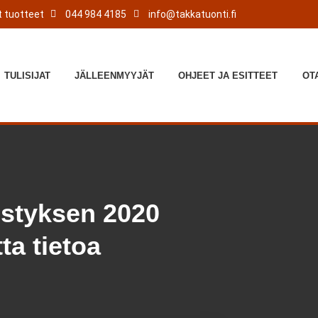
 tuotteet
044 984 4185
info@takkatuonti.fi
TULISIJAT
JÄLLEENMYYJÄT
OHJEET JA ESITTEET
OT
istyksen 2020
a tietoa