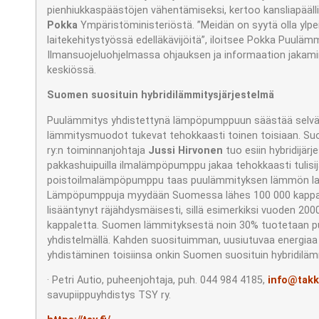
pienhiukkaspäästöjen vähentämiseksi, kertoo kansliapääll
Pokka
Ympäristöministeriöstä. ”Meidän on syytä olla yl
laitekehitystyössä edelläkävijöitä”, iloitsee Pokka Puul
Ilmansuojeluohjelmassa ohjauksen ja informaation jakam
keskiössä.
Suomen suosituin hybridilämmitysjärjestelmä
Puulämmitys yhdistettynä lämpöpumppuun säästää selvää
lämmitysmuodot tukevat tehokkaasti toinen toisiaan. 
ry:n toiminnanjohtaja
Jussi Hirvonen
tuo esiin hybridijär
pakkashuipuilla ilmalämpöpumppu jakaa tehokkaasti tulis
poistoilmalämpöpumppu taas puulämmityksen lämmön latti
Lämpöpumppuja myydään Suomessa lähes 100 000 kappale
lisääntynyt räjähdysmäisesti, sillä esimerkiksi vuoden 2000 
kappaletta. Suomen lämmityksestä noin 30% tuotetaan puu
yhdistelmällä. Kahden suosituimman, uusiutuvaa energia
yhdistäminen toisiinsa onkin Suomen suosituin hybridilämm
· Petri Autio, puheenjohtaja, puh. 044 984 4185,
info@takk
savupiippuyhdistys TSY ry.