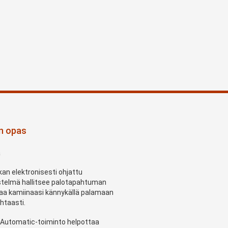
an opas
a
an elektronisesti ohjattu
stelmä hallitsee palotapahtuman
hjaa kamiinaasi kännykällä palamaan
htaasti.
 Automatic-toiminto helpottaa