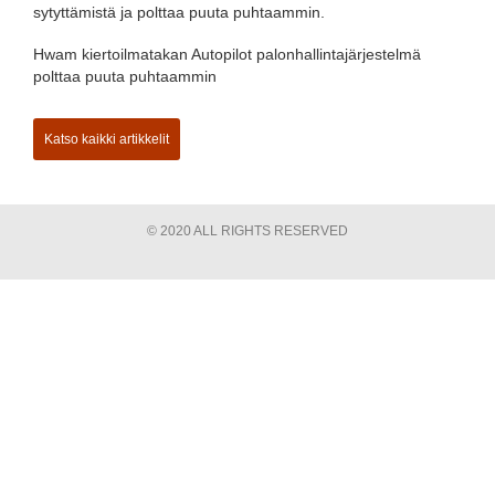
sytyttämistä ja polttaa puuta puhtaammin.
Hwam kiertoilmatakan Autopilot palonhallintajärjestelmä
polttaa puuta puhtaammin
Katso kaikki artikkelit
© 2020 ALL RIGHTS RESERVED​