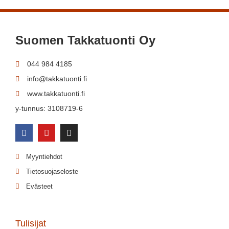
Suomen Takkatuonti Oy
044 984 4185
info@takkatuonti.fi
www.takkatuonti.fi
y-tunnus: 3108719-6
Myyntiehdot
Tietosuojaseloste
Evästeet
Tulisijat