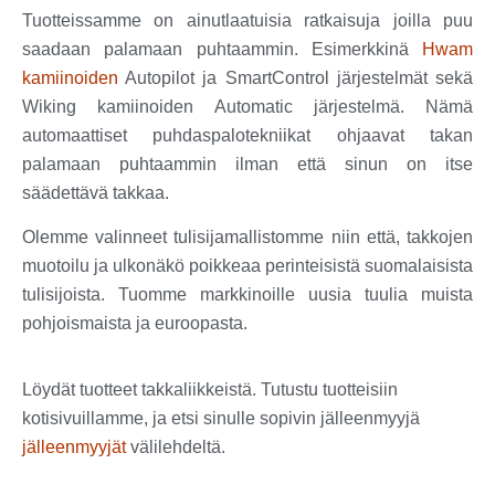
Tuotteissamme on ainutlaatuisia ratkaisuja joilla puu
saadaan palamaan puhtaammin. Esimerkkinä
Hwam
kamiinoiden
Autopilot ja SmartControl järjestelmät sekä
Wiking kamiinoiden Automatic järjestelmä. Nämä
automaattiset puhdaspalotekniikat ohjaavat takan
palamaan puhtaammin ilman että sinun on itse
säädettävä takkaa.
Olemme valinneet tulisijamallistomme niin että, takkojen
muotoilu ja ulkonäkö poikkeaa perinteisistä suomalaisista
tulisijoista. Tuomme markkinoille uusia tuulia muista
pohjoismaista ja euroopasta.
Löydät tuotteet takkaliikkeistä. Tutustu tuotteisiin
kotisivuillamme, ja etsi sinulle sopivin jälleenmyyjä
jälleenmyyjät
välilehdeltä.