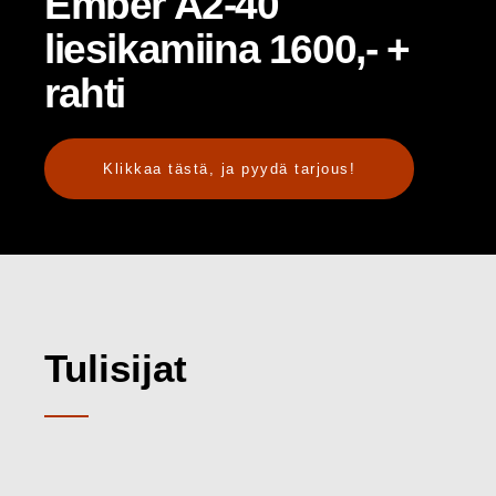
Ember A2-40
liesikamiina 1600,- +
rahti
Klikkaa tästä, ja pyydä tarjous!
Tulisijat