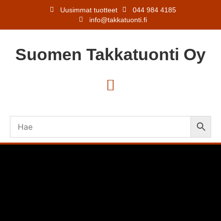
Uusimmat tuotteet
044 984 4185
info@takkatuonti.fi
Suomen
Takkatuonti
Oy