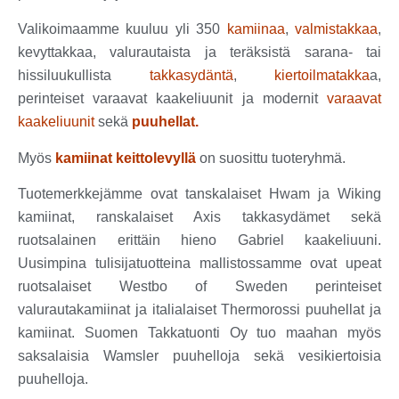
Valikoimaamme kuuluu yli 350
kamiinaa
,
valmistakkaa
,
kevyttakkaa, valurautaista ja teräksistä sarana- tai
hissiluukullista
takkasydäntä
,
kiertoilmatakka
a,
perinteiset varaavat kaakeliuunit ja modernit
varaavat
kaakeliuunit
sekä
puuhellat.
Myös
kamiinat keittolevyllä
on suosittu tuoteryhmä.
Tuotemerkkejämme ovat tanskalaiset Hwam ja Wiking
kamiinat, ranskalaiset Axis takkasydämet sekä
ruotsalainen erittäin hieno Gabriel kaakeliuuni.
Uusimpina tulisijatuotteina mallistossamme ovat upeat
ruotsalaiset Westbo of Sweden perinteiset
valurautakamiinat ja italialaiset Thermorossi puuhellat ja
kamiinat. Suomen Takkatuonti Oy tuo maahan myös
saksalaisia Wamsler puuhelloja sekä vesikiertoisia
puuhelloja.