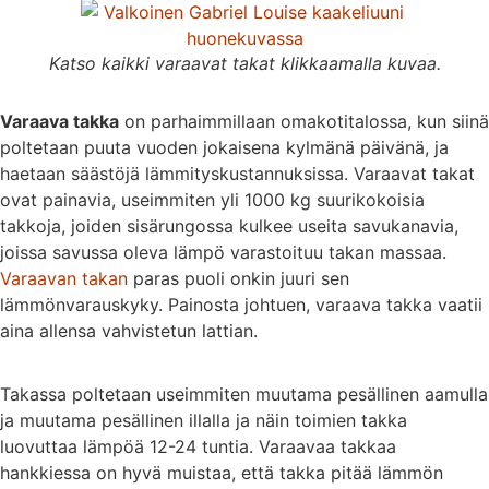
Katso kaikki varaavat takat klikkaamalla kuvaa.
Varaava takka
on parhaimmillaan omakotitalossa, kun siinä
poltetaan puuta vuoden jokaisena kylmänä päivänä, ja
haetaan säästöjä lämmityskustannuksissa. Varaavat takat
ovat painavia, useimmiten yli 1000 kg suurikokoisia
takkoja, joiden sisärungossa kulkee useita savukanavia,
joissa savussa oleva lämpö varastoituu takan massaa.
Varaavan takan
paras puoli onkin juuri sen
lämmönvarauskyky. Painosta johtuen, varaava takka vaatii
aina allensa vahvistetun lattian.
Takassa poltetaan useimmiten muutama pesällinen aamulla
ja muutama pesällinen illalla ja näin toimien takka
luovuttaa lämpöä 12-24 tuntia. Varaavaa takkaa
hankkiessa on hyvä muistaa, että takka pitää lämmön