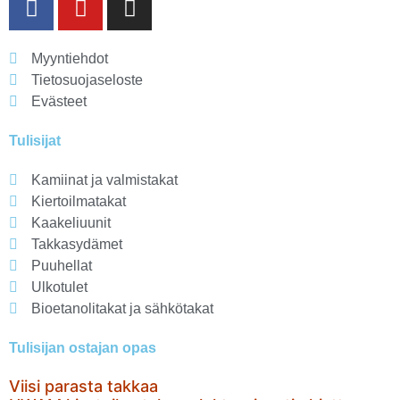
Myyntiehdot
Tietosuojaseloste
Evästeet
Tulisijat
Kamiinat ja valmistakat
Kiertoilmatakat
Kaakeliuunit
Takkasydämet
Puuhellat
Ulkotulet
Bioetanolitakat ja sähkötakat
Tulisijan ostajan opas
Viisi parasta takkaa