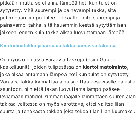
pitkään, mutta se ei anna lämpöä heti kun tulet on
sytytetty. Mitä suurempi ja painavampi takka, sitä
pidempään lämpö tulee. Toisaalta, mitä suurempi ja
painavampi takka, sitä kauemmin kestää sytyttämisen
jälkeen, ennen kuin takka alkaa luovuttamaan lämpöä.
Kiertoilmatakka ja varaava takka samassa takassa.
On myös olemassa varaavia takkoja (esim Gabriel
kaakeliuunit), joiden tulipesässä on
kiertoilmatoiminto
,
joka alkaa antamaan lämpöä heti kun tulet on sytytetty.
Varaava takka kannattaa aina sijoittaa keskeiselle paikalle
asuntoon, niin että takan luovuttama lämpö pääsee
leviämään mahdollisimman laajalle lämmittäen suuren alan.
takkaa valitessa on myös varottava, ettei valitse liian
suurta ja tehokasta takkaa joka tekee tilan liian kuumaksi.