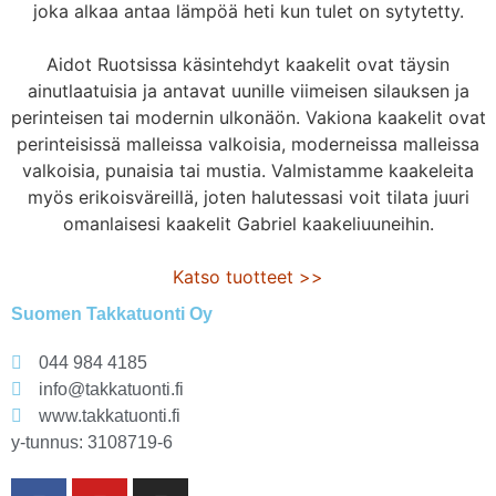
joka alkaa antaa lämpöä heti kun tulet on sytytetty.
Aidot Ruotsissa käsintehdyt kaakelit ovat täysin
ainutlaatuisia ja antavat uunille viimeisen silauksen ja
perinteisen tai modernin ulkonäön. Vakiona kaakelit ovat
perinteisissä malleissa valkoisia, moderneissa malleissa
valkoisia, punaisia tai mustia. Valmistamme kaakeleita
myös erikoisväreillä, joten halutessasi voit tilata juuri
omanlaisesi kaakelit Gabriel kaakeliuuneihin.
Katso tuotteet >>
Suomen Takkatuonti Oy
044 984 4185
info@takkatuonti.fi
www.takkatuonti.fi
y-tunnus: 3108719-6