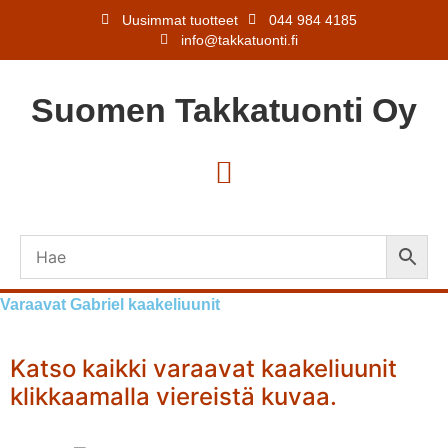
Uusimmat tuotteet
044 984 4185
info@takkatuonti.fi
Suomen
Takkatuonti
Oy
Varaavat Gabriel kaakeliuunit
Katso kaikki varaavat kaakeliuunit
klikkaamalla viereistä kuvaa.