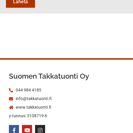
Lähetä
Suomen Takkatuonti Oy
044 984 4185
info@takkatuonti.fi
www.takkatuonti.fi
y-tunnus: 3108719-6