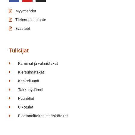
Myyntiehdot
Tietosuojaseloste
Evästeet
Tulisijat
Kamiinat ja valmistakat
Kiertoilmatakat
Kaakeliuunit
Takkasydämet
Puuhellat
Ulkotulet
Bioetanolitakat ja sähkötakat