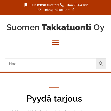
Uusimmat tuotteet
044 984 4185
info@takkatuonti.fi
Suomen
Takkatuonti
Oy
Pyydä tarjous