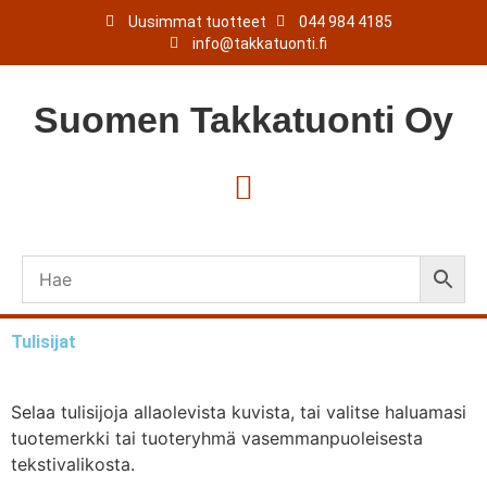
Uusimmat tuotteet
044 984 4185
info@takkatuonti.fi
Suomen
Takkatuonti
Oy
Tulisijat
Selaa tulisijoja allaolevista kuvista, tai valitse haluamasi
tuotemerkki tai tuoteryhmä vasemmanpuoleisesta
tekstivalikosta.