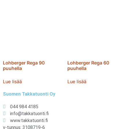
Lohberger Rega 90
Lohberger Rega 60
puuhella
puuhella
Lue lisää
Lue lisää
Suomen Takkatuonti Oy
044 984 4185
info@takkatuonti.fi
www.takkatuonti.fi
y-tunnus: 3108719-6