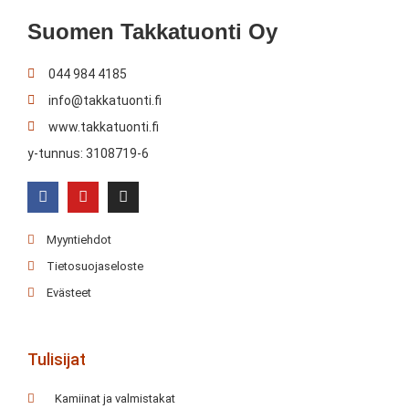
Suomen Takkatuonti Oy
044 984 4185
info@takkatuonti.fi
www.takkatuonti.fi
y-tunnus: 3108719-6
Myyntiehdot
Tietosuojaseloste
Evästeet
Tulisijat
Kamiinat ja valmistakat