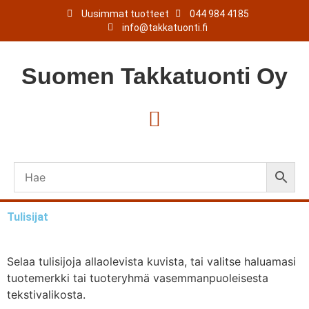
Uusimmat tuotteet
044 984 4185
info@takkatuonti.fi
Suomen
Takkatuonti
Oy
Tulisijat
Selaa tulisijoja allaolevista kuvista, tai valitse haluamasi
tuotemerkki tai tuoteryhmä vasemmanpuoleisesta
tekstivalikosta.