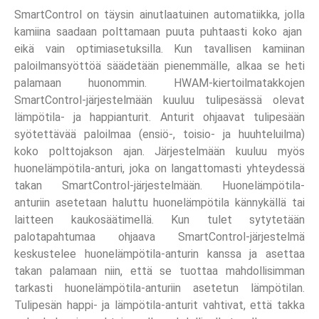
SmartControl on täysin ainutlaatuinen automatiikka, jolla
kamiina saadaan polttamaan puuta puhtaasti koko ajan
eikä vain optimiasetuksilla. Kun tavallisen kamiinan
paloilmansyöttöä säädetään pienemmälle, alkaa se heti
palamaan huonommin. HWAM-kiertoilmatakkojen
SmartControl-järjestelmään kuuluu tulipesässä olevat
lämpötila- ja happianturit. Anturit ohjaavat tulipesään
syötettävää paloilmaa (ensiö-, toisio- ja huuhteluilma)
koko polttojakson ajan. Järjestelmään kuuluu myös
huonelämpötila-anturi, joka on langattomasti yhteydessä
takan SmartControl-järjestelmään. Huonelämpötila-
anturiin asetetaan haluttu huonelämpötila kännykällä tai
laitteen kaukosäätimellä. Kun tulet sytytetään
palotapahtumaa ohjaava SmartControl-järjestelmä
keskustelee huonelämpötila-anturin kanssa ja asettaa
takan palamaan niin, että se tuottaa mahdollisimman
tarkasti huonelämpötila-anturiin asetetun lämpötilan.
Tulipesän happi- ja lämpötila-anturit vahtivat, että takka