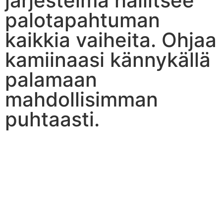
järjestelmä hallitsee
palotapahtuman
kaikkia vaiheita. Ohjaa
kamiinaasi kännykällä
palamaan
mahdollisimman
puhtaasti.