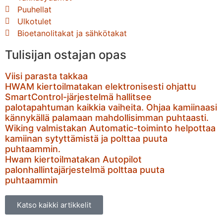
Puuhellat
Ulkotulet
Bioetanolitakat ja sähkötakat
Tulisijan ostajan opas
Viisi parasta takkaa
HWAM kiertoilmatakan elektronisesti ohjattu
SmartControl-järjestelmä hallitsee
palotapahtuman kaikkia vaiheita. Ohjaa kamiinaasi
kännykällä palamaan mahdollisimman puhtaasti.
Wiking valmistakan Automatic-toiminto helpottaa
kamiinan sytyttämistä ja polttaa puuta
puhtaammin.
Hwam kiertoilmatakan Autopilot
palonhallintajärjestelmä polttaa puuta
puhtaammin
Katso kaikki artikkelit