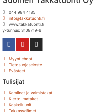
Suomen Takkatuonti Oy
044 984 4185
info@takkatuonti.fi
www.takkatuonti.fi
y-tunnus: 3108719-6
Myyntiehdot
Tietosuojaseloste
Evästeet
Tulisijat
Kamiinat ja valmistakat
Kiertoilmatakat
Kaakeliuunit
Takkasydämet