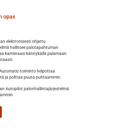
an opas
n elektronisesti ohjattu
telmä hallitsee palotapahtuman
hjaa kamiinaasi kännykällä palamaan
taasti.
Automatic-toiminto helpottaa
tä ja polttaa puuta puhtaammin.
n Autopilot palonhallintajärjestelmä
aammin