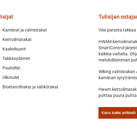
isijat
Tulisijan ostaj
Kamiinat ja valmistakat
Viisi parasta takkaa
Kiertoilmatakat
HWAM kiertoilmataka
SmartControl-järjes
Kaakeliuunit
kaikkia vaiheita. O
Takkasydämet
mahdollisimman puh
Puuhellat
Wiking valmistakan 
Ulkotulet
kamiinan sytyttämis
Bioetanolitakat ja sähkötakat
Hwam kiertoilmataka
polttaa puuta puht
Katso kaikki artikkelit