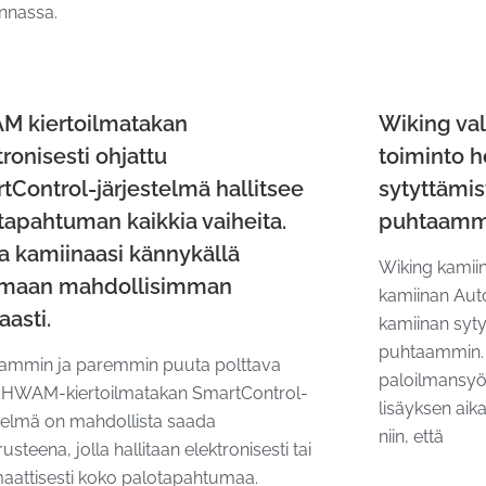
innassa.
 kiertoilmatakan
Wiking va
tronisesti ohjattu
toiminto h
tControl-järjestelmä hallitsee
sytyttämis
tapahtuman kaikkia vaiheita.
puhtaamm
a kamiinaasi kännykällä
Wiking kamii
amaan mahdollisimman
kamiinan Aut
aasti.
kamiinan syty
puhtaammin.
ammin ja paremmin puuta polttava
paloilmansyö
. HWAM-kiertoilmatakan SmartControl-
lisäyksen aik
stelmä on mahdollista saada
niin, että
rusteena, jolla hallitaan elektronisesti tai
aattisesti koko palotapahtumaa.