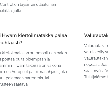
Control on täysin ainutlaatuinen
tiikka, jolla
i Hwam kiertoilmatakka palaa
Valurautak
 puhtaasti?
Valurautakami
valinta erityi
kiertoilmatakan automaattinen palon
Valurautakam
s polttaa puita pidempään ja
nopeasti. Jos
ammin. Hwam takoissa on vakiona
saat myös läm
ninen Áutopilot paloilmanohjaus joka
Tulisijalämmi
uut palamaan paremmin, tai
arusteen saatava