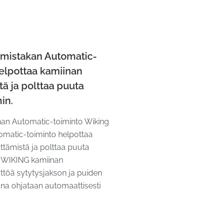
lmistakan Automatic-
elpottaa kamiinan
tä ja polttaa puuta
in.
nan Automatic-toiminto Wiking
omatic-toiminto helpottaa
ttämistä ja polttaa puuta
 WIKING kamiinan
ttöä sytytysjakson ja puiden
ana ohjataan automaattisesti