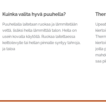
Kuinka valita hyvä puuhella?
Ther
Puuhellalla laitetaan ruokaa ja lämmitetään
Upeat 
vettä, lisäksi hella lämmittää talon. Hella on
kierto
usein kovalla käytöllä. Ruokaa laitettaessa
Therm
keittolevylle tai hellan pinnalle syntyy tahroja,
kierto
ja taloa
joilla
mahdol
saa p