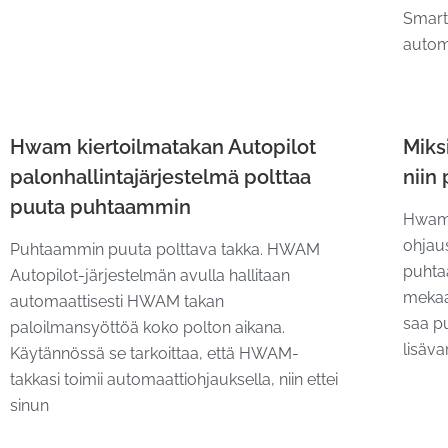
Smart
automa
Hwam kiertoilmatakan Autopilot
Miks
palonhallintajärjestelmä polttaa
niin
puuta puhtaammin
Hwam 
ohjau
Puhtaammin puuta polttava takka. HWAM
puhta
Autopilot-järjestelmän avulla hallitaan
mekaa
automaattisesti HWAM takan
saa p
paloilmansyöttöä koko polton aikana.
lisäv
Käytännössä se tarkoittaa, että HWAM-
takkasi toimii automaattiohjauksella, niin ettei
sinun