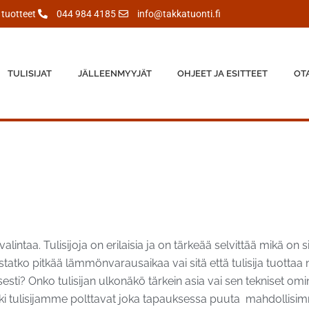
tuotteet
044 984 4185
info@takkatuonti.fi
TULISIJAT
JÄLLEENMYYJÄT
OHJEET JA ESITTEET
OT
alintaa. Tulisijoja on erilaisia ja on tärkeää selvittää mikä on 
vostatko pitkää lämmönvarausaikaa vai sitä että tulisija tuotta
sti? Onko tulisijan ulkonäkö tärkein asia vai sen tekniset omin
ikki tulisijamme polttavat joka tapauksessa puuta mahdollisi