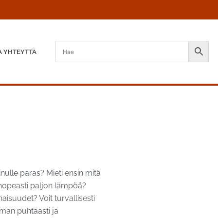
A YHTEYTTÄ
sinulle paras? Mieti ensin mitä
a nopeasti paljon lämpöä?
aisuudet? Voit turvallisesti
mman puhtaasti ja