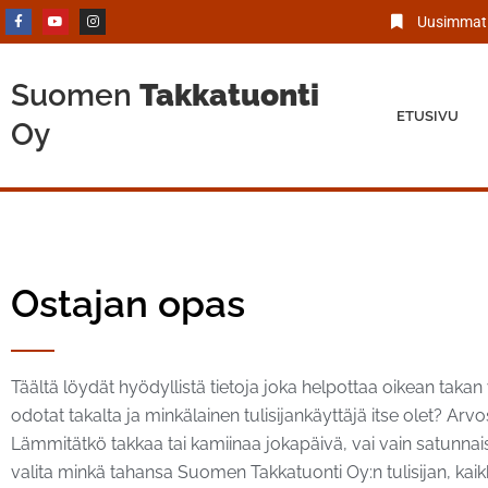
Uusimmat 
Suomen
Takkatuonti
ETUSIVU
Oy
Ostajan opas
Täältä löydät hyödyllistä tietoja joka helpottaa oikean takan v
odotat takalta ja minkälainen tulisijankäyttäjä itse olet? Ar
Lämmitätkö takkaa tai kamiinaa jokapäivä, vai vain satunnaise
valita minkä tahansa Suomen Takkatuonti Oy:n tulisijan, ka