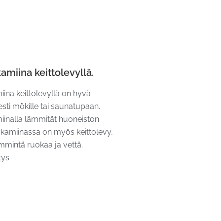
amiina keittolevyllä.
ina keittolevyllä on hyvä
sesti mökille tai saunatupaan.
iinalla lämmität huoneiston
 kamiinassa on myös keittolevy,
mintä ruokaa ja vettä.
tys