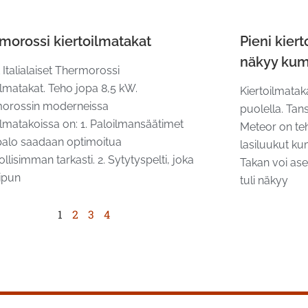
morossi kiertoilmatakat
Pieni kiert
näkyy kum
Italialaiset Thermorossi
ilmatakat. Teho jopa 8,5 kW.
Kiertoilmatak
orossin moderneissa
puolella. Tans
ilmatakoissa on: 1. Paloilmansäätimet
Meteor on teh
 palo saadaan optimoitua
lasiluukut ku
lisimman tarkasti. 2. Sytytyspelti, joka
Takan voi ase
iipun
tuli näkyy
1
2
3
4