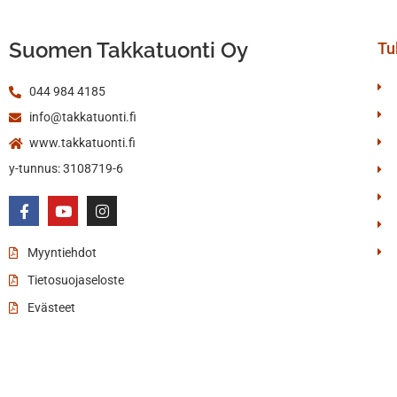
Suomen Takkatuonti Oy
Tul
044 984 4185
info@takkatuonti.fi
www.takkatuonti.fi
y-tunnus: 3108719-6
Myyntiehdot
Tietosuojaseloste
Evästeet