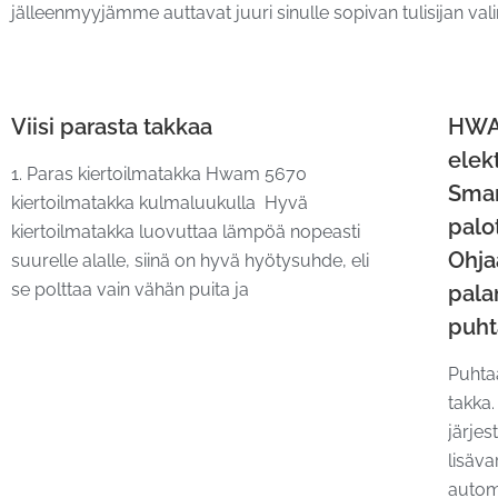
jälleenmyyjämme auttavat juuri sinulle sopivan tulisijan val
Viisi parasta takkaa
HWAM
elek
1. Paras kiertoilmatakka Hwam 5670
Smar
kiertoilmatakka kulmaluukulla Hyvä
palo
kiertoilmatakka luovuttaa lämpöä nopeasti
Ohja
suurelle alalle, siinä on hyvä hyötysuhde, eli
se polttaa vain vähän puita ja
pal
puht
Puhta
takka
järje
lisäva
autom