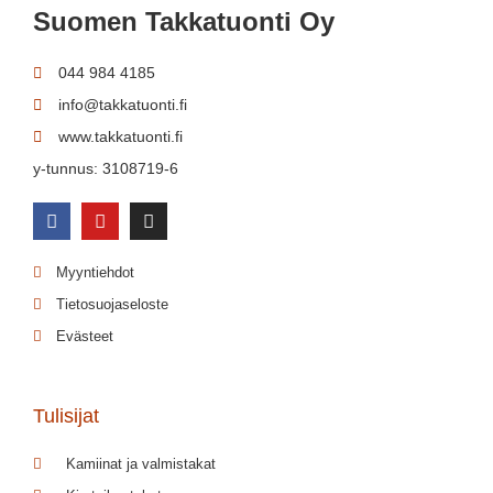
Suomen Takkatuonti Oy
044 984 4185
info@takkatuonti.fi
www.takkatuonti.fi
y-tunnus: 3108719-6
Myyntiehdot
Tietosuojaseloste
Evästeet
Tulisijat
Kamiinat ja valmistakat