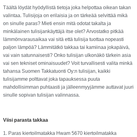
Täältä löydät hyödyllistä tietoja joka helpottaa oikean takan
valintaa. Tulisijoja on erilaisia ja on tärkeää selvittää mikä
on sinulle paras? Mieti ensin mitä odotat takalta ja
minkälainen tulisijankäyttäjä itse olet? Arvostatko pitkää
lämmönvarausaikaa vai sitä että tulisija tuottaa nopeasti
paljon lämpöä? Lämmitätkö takkaa tai kamiinaa jokapäivä,
vai vain satunnaisesti? Onko tulisijan ulkonäkö tärkein asia
vai sen tekniset ominaisuudet? Voit turvallisesti valita minkä
tahansa Suomen Takkatuonti Oy:n tulisijan, kaikki
tulisijamme polttavat joka tapauksessa puuta
mahdollisimman puhtaasti ja jälleenmyyjämme auttavat juuri
sinulle sopivan tulisijan valinnassa.
Viisi parasta takkaa
1. Paras kiertoilmatakka Hwam 5670 kiertoilmatakka