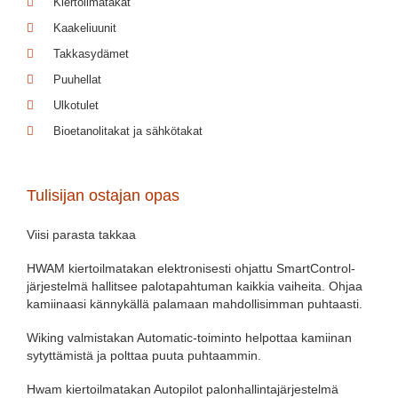
Kiertoilmatakat
Kaakeliuunit
Takkasydämet
Puuhellat
Ulkotulet
Bioetanolitakat ja sähkötakat
Tulisijan ostajan opas
Viisi parasta takkaa
HWAM kiertoilmatakan elektronisesti ohjattu SmartControl-
järjestelmä hallitsee palotapahtuman kaikkia vaiheita. Ohjaa
kamiinaasi kännykällä palamaan mahdollisimman puhtaasti.
Wiking valmistakan Automatic-toiminto helpottaa kamiinan
sytyttämistä ja polttaa puuta puhtaammin.
Hwam kiertoilmatakan Autopilot palonhallintajärjestelmä