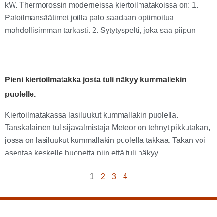
kW. Thermorossin moderneissa kiertoilmatakoissa on: 1.
Paloilmansäätimet joilla palo saadaan optimoitua
mahdollisimman tarkasti. 2. Sytytyspelti, joka saa piipun
Pieni kiertoilmatakka josta tuli näkyy kummallekin
puolelle.
Kiertoilmatakassa lasiluukut kummallakin puolella.
Tanskalainen tulisijavalmistaja Meteor on tehnyt pikkutakan,
jossa on lasiluukut kummallakin puolella takkaa. Takan voi
asentaa keskelle huonetta niin että tuli näkyy
1
2
3
4