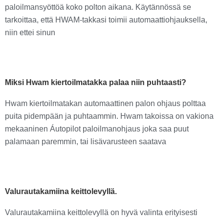
paloilmansyöttöä koko polton aikana. Käytännössä se
tarkoittaa, että HWAM-takkasi toimii automaattiohjauksella,
niin ettei sinun
Miksi Hwam kiertoilmatakka palaa niin puhtaasti?
Hwam kiertoilmatakan automaattinen palon ohjaus polttaa
puita pidempään ja puhtaammin. Hwam takoissa on vakiona
mekaaninen Áutopilot paloilmanohjaus joka saa puut
palamaan paremmin, tai lisävarusteen saatava
Valurautakamiina keittolevyllä.
Valurautakamiina keittolevyllä on hyvä valinta erityisesti