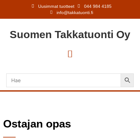
Uusimmat tuotteet
044 984 4185
info@takkatuonti.fi
Suomen
Takkatuonti
Oy
Ostajan opas