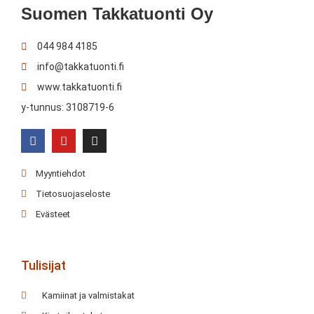
Suomen Takkatuonti Oy
044 984 4185
info@takkatuonti.fi
www.takkatuonti.fi
y-tunnus: 3108719-6
Myyntiehdot
Tietosuojaseloste
Evästeet
Tulisijat
Kamiinat ja valmistakat