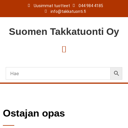
Uusimmat tuotteet
044 984 4185
info@takkatuonti.fi
Suomen
Takkatuonti
Oy
Ostajan opas