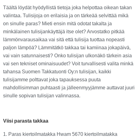
Täältä löydät hyödyllistä tietoja joka helpottaa oikean takan
valintaa. Tulisijoja on erilaisia ja on tärkeää selvittää mikä
on sinulle paras? Mieti ensin mitä odotat takalta ja
minkälainen tulisijankäyttäjä itse olet? Arvostatko pitkää
lämmönvarausaikaa vai sitä että tulisija tuottaa nopeasti
paljon lämpöä? Lämmitätkö takkaa tai kamiinaa jokapäivä,
vai vain satunnaisesti? Onko tulisijan ulkonäkö tärkein asia
vai sen tekniset ominaisuudet? Voit turvallisesti valita minkä
tahansa Suomen Takkatuonti Oy:n tulisijan, kaikki
tulisijamme polttavat joka tapauksessa puuta
mahdollisimman puhtaasti ja jälleenmyyjämme auttavat juuri
sinulle sopivan tulisijan valinnassa.
Viisi parasta takkaa
1. Paras kiertoilmatakka Hwam 5670 kiertoilmatakka