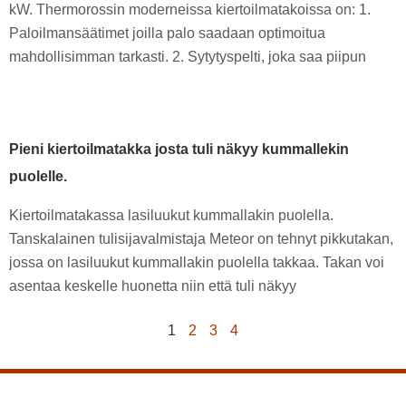
kW. Thermorossin moderneissa kiertoilmatakoissa on: 1.
Paloilmansäätimet joilla palo saadaan optimoitua
mahdollisimman tarkasti. 2. Sytytyspelti, joka saa piipun
Pieni kiertoilmatakka josta tuli näkyy kummallekin
puolelle.
Kiertoilmatakassa lasiluukut kummallakin puolella.
Tanskalainen tulisijavalmistaja Meteor on tehnyt pikkutakan,
jossa on lasiluukut kummallakin puolella takkaa. Takan voi
asentaa keskelle huonetta niin että tuli näkyy
1
2
3
4