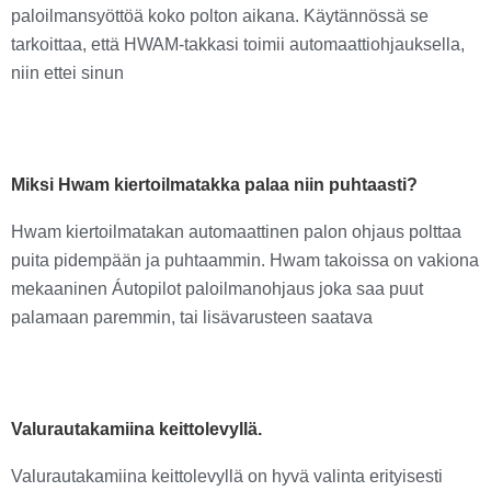
paloilmansyöttöä koko polton aikana. Käytännössä se
tarkoittaa, että HWAM-takkasi toimii automaattiohjauksella,
niin ettei sinun
Miksi Hwam kiertoilmatakka palaa niin puhtaasti?
Hwam kiertoilmatakan automaattinen palon ohjaus polttaa
puita pidempään ja puhtaammin. Hwam takoissa on vakiona
mekaaninen Áutopilot paloilmanohjaus joka saa puut
palamaan paremmin, tai lisävarusteen saatava
Valurautakamiina keittolevyllä.
Valurautakamiina keittolevyllä on hyvä valinta erityisesti