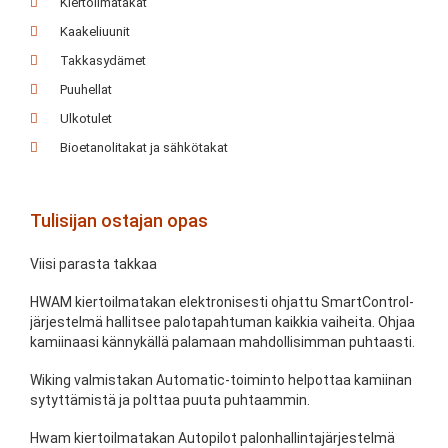
Kiertoilmatakat
Kaakeliuunit
Takkasydämet
Puuhellat
Ulkotulet
Bioetanolitakat ja sähkötakat
Tulisijan ostajan opas
Viisi parasta takkaa
HWAM kiertoilmatakan elektronisesti ohjattu SmartControl-
järjestelmä hallitsee palotapahtuman kaikkia vaiheita. Ohjaa
kamiinaasi kännykällä palamaan mahdollisimman puhtaasti.
Wiking valmistakan Automatic-toiminto helpottaa kamiinan
sytyttämistä ja polttaa puuta puhtaammin.
Hwam kiertoilmatakan Autopilot palonhallintajärjestelmä