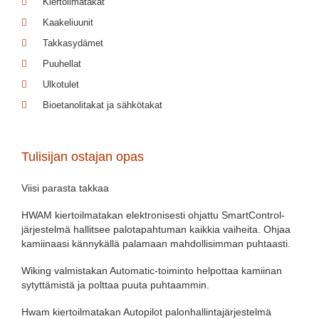
Kiertoilmatakat
Kaakeliuunit
Takkasydämet
Puuhellat
Ulkotulet
Bioetanolitakat ja sähkötakat
Tulisijan ostajan opas
Viisi parasta takkaa
HWAM kiertoilmatakan elektronisesti ohjattu SmartControl-
järjestelmä hallitsee palotapahtuman kaikkia vaiheita. Ohjaa
kamiinaasi kännykällä palamaan mahdollisimman puhtaasti.
Wiking valmistakan Automatic-toiminto helpottaa kamiinan
sytyttämistä ja polttaa puuta puhtaammin.
Hwam kiertoilmatakan Autopilot palonhallintajärjestelmä