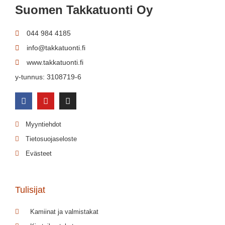
Suomen Takkatuonti Oy
044 984 4185
info@takkatuonti.fi
www.takkatuonti.fi
y-tunnus: 3108719-6
Myyntiehdot
Tietosuojaseloste
Evästeet
Tulisijat
Kamiinat ja valmistakat