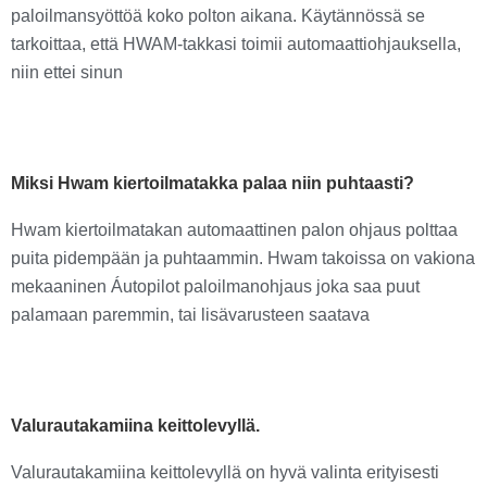
paloilmansyöttöä koko polton aikana. Käytännössä se
tarkoittaa, että HWAM-takkasi toimii automaattiohjauksella,
niin ettei sinun
Miksi Hwam kiertoilmatakka palaa niin puhtaasti?
Hwam kiertoilmatakan automaattinen palon ohjaus polttaa
puita pidempään ja puhtaammin. Hwam takoissa on vakiona
mekaaninen Áutopilot paloilmanohjaus joka saa puut
palamaan paremmin, tai lisävarusteen saatava
Valurautakamiina keittolevyllä.
Valurautakamiina keittolevyllä on hyvä valinta erityisesti