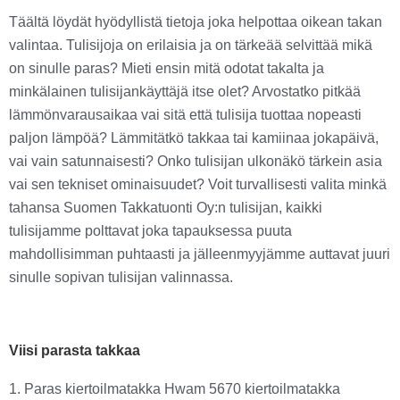
Täältä löydät hyödyllistä tietoja joka helpottaa oikean takan
valintaa. Tulisijoja on erilaisia ja on tärkeää selvittää mikä
on sinulle paras? Mieti ensin mitä odotat takalta ja
minkälainen tulisijankäyttäjä itse olet? Arvostatko pitkää
lämmönvarausaikaa vai sitä että tulisija tuottaa nopeasti
paljon lämpöä? Lämmitätkö takkaa tai kamiinaa jokapäivä,
vai vain satunnaisesti? Onko tulisijan ulkonäkö tärkein asia
vai sen tekniset ominaisuudet? Voit turvallisesti valita minkä
tahansa Suomen Takkatuonti Oy:n tulisijan, kaikki
tulisijamme polttavat joka tapauksessa puuta
mahdollisimman puhtaasti ja jälleenmyyjämme auttavat juuri
sinulle sopivan tulisijan valinnassa.
Viisi parasta takkaa
1. Paras kiertoilmatakka Hwam 5670 kiertoilmatakka