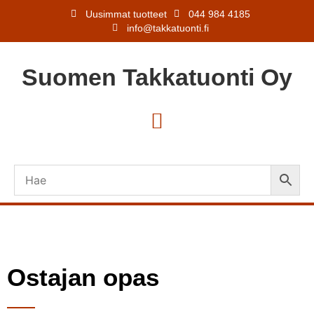
Uusimmat tuotteet
044 984 4185
info@takkatuonti.fi
Suomen
Takkatuonti
Oy
Ostajan opas