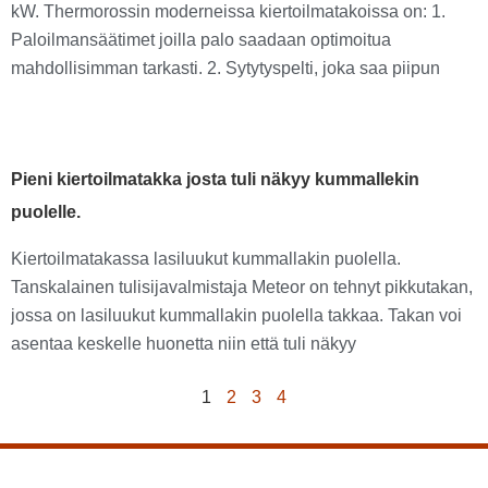
kW. Thermorossin moderneissa kiertoilmatakoissa on: 1.
Paloilmansäätimet joilla palo saadaan optimoitua
mahdollisimman tarkasti. 2. Sytytyspelti, joka saa piipun
Pieni kiertoilmatakka josta tuli näkyy kummallekin
puolelle.
Kiertoilmatakassa lasiluukut kummallakin puolella.
Tanskalainen tulisijavalmistaja Meteor on tehnyt pikkutakan,
jossa on lasiluukut kummallakin puolella takkaa. Takan voi
asentaa keskelle huonetta niin että tuli näkyy
1
2
3
4