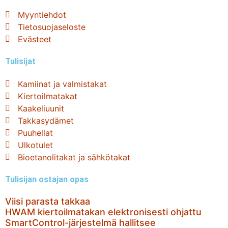
Myyntiehdot
Tietosuojaseloste
Evästeet
Tulisijat
Kamiinat ja valmistakat
Kiertoilmatakat
Kaakeliuunit
Takkasydämet
Puuhellat
Ulkotulet
Bioetanolitakat ja sähkötakat
Tulisijan ostajan opas
Viisi parasta takkaa
HWAM kiertoilmatakan elektronisesti ohjattu
SmartControl-järjestelmä hallitsee