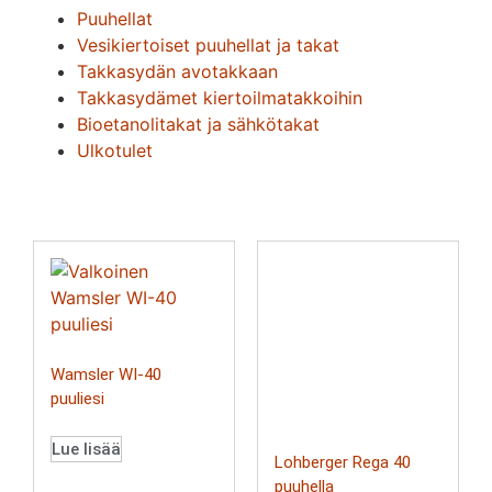
Puuhellat
Vesikiertoiset puuhellat ja takat
Takkasydän avotakkaan
Takkasydämet kiertoilmatakkoihin
Bioetanolitakat ja sähkötakat
Ulkotulet
Wamsler WI-40
puuliesi
Lue lisää
Lohberger Rega 40
puuhella