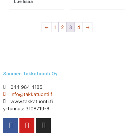
Lue lisää
←
1
2
3
4
→
Suomen Takkatuonti Oy
044 984 4185
info@takkatuonti.fi
www.takkatuonti.fi
y-tunnus: 3108719-6