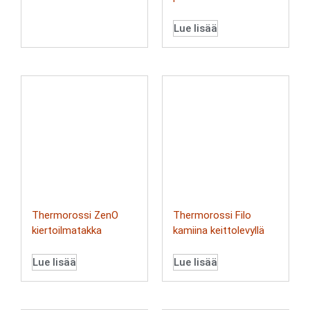
Lue lisää
Thermorossi ZenO
Thermorossi Filo
kiertoilmatakka
kamiina keittolevyllä
Lue lisää
Lue lisää