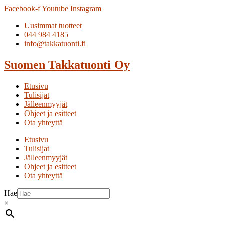
Facebook-f
Youtube
Instagram
Uusimmat tuotteet
044 984 4185
info@takkatuonti.fi
Suomen
Takkatuonti
Oy
Etusivu
Tulisijat
Jälleenmyyjät
Ohjeet ja esitteet
Ota yhteyttä
Etusivu
Tulisijat
Jälleenmyyjät
Ohjeet ja esitteet
Ota yhteyttä
Hae
×