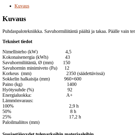
Kuvaus
Kuvaus
Puhdaspalotekniikka. Savuhormiliitäntä päältä ja takaa. Päälle vain te
Tekniset tiedot
Nimellisteho (kW) 4,5
Kokonaisenergia (kWh) 43
Savuhormiliitäntä, Ø (mm) 150
Savuhormin minimiveto (Pa) 12
Korkeus (mm) 2350 (säädettävissä)
Sokkelin halkaisija (mm) 960×600
Paino (kg) 1400
Hyötysuhde (%) 92
Energialuokka: A+
Lämmönvaraus:
100% 2,9 h
50% 8 h
25% 17,2 h
Paloilmaliitos (mm)
Suojaetäisyydet tulenarkoihin materiaaleihin