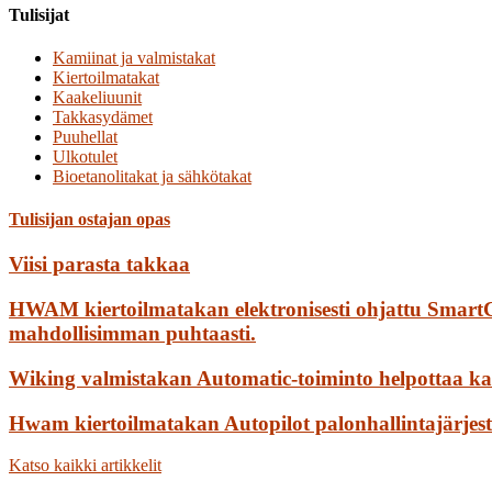
Tulisijat
Kamiinat ja valmistakat
Kiertoilmatakat
Kaakeliuunit
Takkasydämet
Puuhellat
Ulkotulet
Bioetanolitakat ja sähkötakat
Tulisijan ostajan opas
Viisi parasta takkaa
HWAM kiertoilmatakan elektronisesti ohjattu SmartC
mahdollisimman puhtaasti.
Wiking valmistakan Automatic-toiminto helpottaa ka
Hwam kiertoilmatakan Autopilot palonhallintajärje
Katso kaikki artikkelit