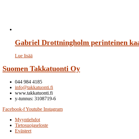
Gabriel Drottningholm perinteinen kaa
Lue lisää
Suomen Takkatuonti Oy
044 984 4185
info@takkatuonti.fi
www.takkatuonti.fi
y-tunnus: 3108719-6
Facebook-f
Youtube
Instagram
Myyntiehdot
Tietosuojaseloste
Evästeet