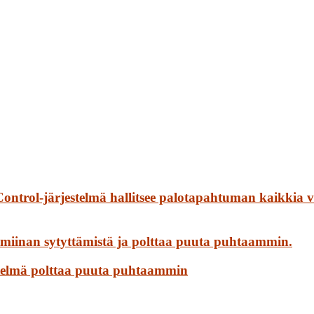
ontrol-järjestelmä hallitsee palotapahtuman kaikkia 
miinan sytyttämistä ja polttaa puuta puhtaammin.
stelmä polttaa puuta puhtaammin