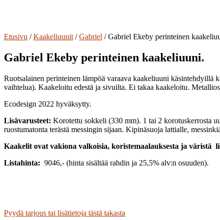
Etusivu
/
Kaakeliuunit
/
Gabriel
/ Gabriel Ekeby perinteinen kaakeliuu
Gabriel Ekeby perinteinen kaakeliuuni.
Ruotsalainen perinteinen lämpöä varaava kaakeliuuni käsintehdyillä kaa
vaihtelua). Kaakeloitu edestä ja sivuilta. Ei takaa kaakeloitu. Metallios
Ecodesign 2022 hyväksytty.
Lisävarusteet:
Korotettu sokkeli (330 mm). 1 tai 2 korotuskerrosta 
ruostumatonta terästä messingin sijaan. Kipinäsuoja lattialle, messinki
Kaakelit ovat vakiona valkoisia, koristemaalauksesta ja väristä l
Listahinta:
9046,- (hinta sisältää rahdin ja 25,5% alv:n osuuden).
Pyydä tarjous tai lisätietoja tästä takasta