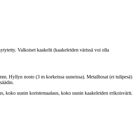
ytetty. Valkoiset kaakelit (kaakeleiden värissä voi olla
. Hyllyn nosto (3 m korkeissa uuneissa). Metalliosat (ei tulipesä)
 säädin.
us, koko uunin koristemaalaus, koko uunin kaakeleiden erikoisvärit.