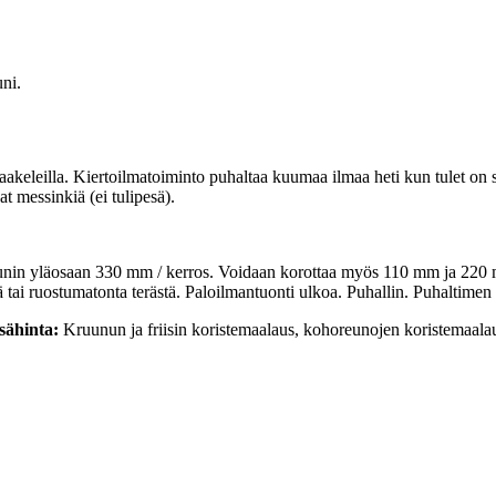
ni.
keleilla. Kiertoilmatoiminto puhaltaa kuumaa ilmaa heti kun tulet on syt
at messinkiä (ei tulipesä).
uunin yläosaan 330 mm / kerros. Voidaan korottaa myös 110 mm ja 220 mm
ä tai ruostumatonta terästä. Paloilmantuonti ulkoa. Puhallin. Puhaltimen
isähinta:
Kruunun ja friisin koristemaalaus, kohoreunojen koristemaala