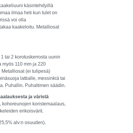
aakeliuuni käsintehdyillä
umaa ilmaa heti kun tulet on
rissä voi olla
 takaa kaakeloitu. Metalliosat
 1 tai 2 korotuskerrosta uunin
aa myös 110 mm ja 220
Metalliosat (ei tulipesä)
näsuoja lattialle, messinkiä tai
oa. Puhallin. Puhaltimen säädin.
maalauksesta ja väristä
s, kohoreunojen koristemaalaus,
eleiden erikoisvärit.
 25,5% alv:n osuuden).