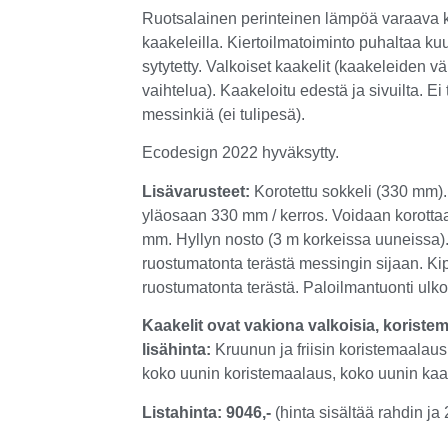
Ruotsalainen perinteinen lämpöä varaava k
kaakeleilla. Kiertoilmatoiminto puhaltaa ku
sytytetty. Valkoiset kaakelit (kaakeleiden vä
vaihtelua). Kaakeloitu edestä ja sivuilta. Ei
messinkiä (ei tulipesä).
Ecodesign 2022 hyväksytty.
Lisävarusteet:
Korotettu sokkeli (330 mm).
yläosaan 330 mm / kerros. Voidaan korott
mm. Hyllyn nosto (3 m korkeissa uuneissa). 
ruostumatonta terästä messingin sijaan. Kipi
ruostumatonta terästä. Paloilmantuonti ulk
Kaakelit ovat vakiona valkoisia, koriste
lisähinta:
Kruunun ja friisin koristemaalau
koko uunin koristemaalaus, koko uunin kaak
Listahinta: 9046,-
(hinta sisältää rahdin ja