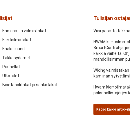
isijat
Tulisijan ostaj
Kamiinat ja valmistakat
Viisi parasta takka
Kiertoilmatakat
HWAM kiertoilmatak
SmartControl-järje
Kaakeliuunit
kaikkia vaiheita. O
Takkasydämet
mahdollisimman pu
Puuhellat
Wiking valmistakan
Ulkotulet
kamiinan sytyttämi
Bioetanolitakat ja sähkötakat
Hwam kiertoilmatak
palonhallintajärje
Katso kaikki artikkel