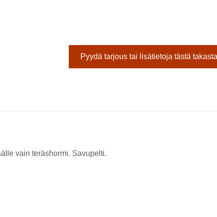
Pyydä tarjous tai lisätietoja tästä takast
älle vain teräshormi. Savupelti.