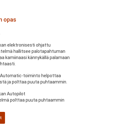
an opas
a
an elektronisesti ohjattu
stelmä hallitsee palotapahtuman
hjaa kamiinaasi kännykällä palamaan
htaasti.
 Automatic-toiminto helpottaa
stä ja polttaa puuta puhtaammin.
an Autopilot
stelmä polttaa puuta puhtaammin
it