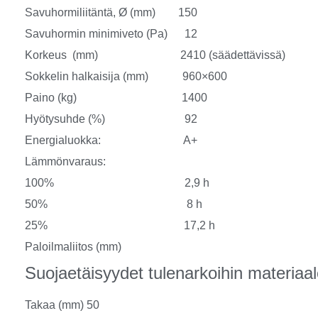
Savuhormiliitäntä, Ø (mm) 150
Savuhormin minimiveto (Pa) 12
Korkeus (mm) 2410 (säädettävissä)
Sokkelin halkaisija (mm) 960×600
Paino (kg) 1400
Hyötysuhde (%) 92
Energialuokka: A+
Lämmönvaraus:
100% 2,9 h
50% 8 h
25% 17,2 h
Paloilmaliitos (mm)
Suojaetäisyydet tulenarkoihin materiaal
Takaa (mm) 50