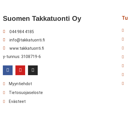
Suomen Takkatuonti Oy
Tul
044 984 4185
info@takkatuonti.fi
www.takkatuonti.fi
y-tunnus: 3108719-6
Myyntiehdot
Tietosuojaseloste
Evästeet