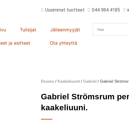
Uusimmat tuotteet
044 984 4185
ivu
Tulisijat
Jälleenmyyjät
eet ja esitteet
Ota yhteyttä
Etusivu
/
Kaakeliuunit
/
Gabriel
/ Gabriel Strömsr
Gabriel Strömsrum per
kaakeliuuni.