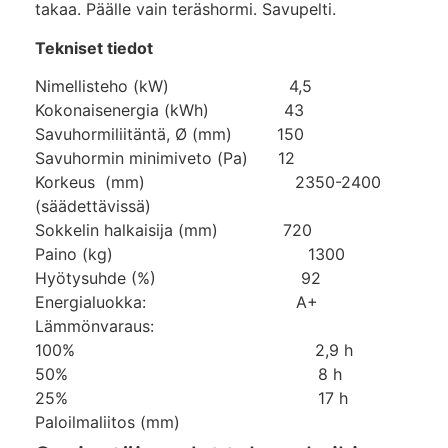
takaa. Päälle vain teräshormi. Savupelti.
Tekniset tiedot
Nimellisteho (kW) 4,5
Kokonaisenergia (kWh) 43
Savuhormiliitäntä, Ø (mm) 150
Savuhormin minimiveto (Pa) 12
Korkeus (mm) 2350-2400
(säädettävissä)
Sokkelin halkaisija (mm) 720
Paino (kg) 1300
Hyötysuhde (%) 92
Energialuokka: A+
Lämmönvaraus:
100% 2,9 h
50% 8 h
25% 17 h
Paloilmaliitos (mm)