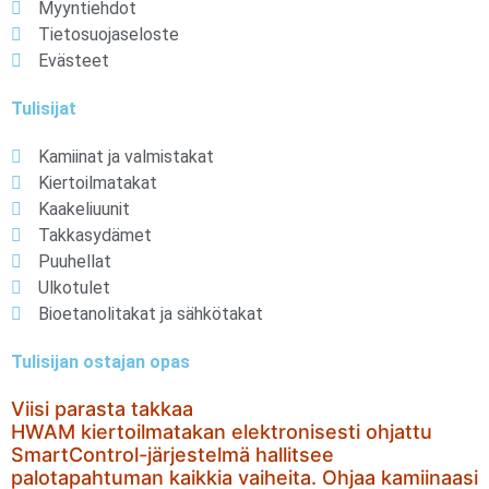
Myyntiehdot
Tietosuojaseloste
Evästeet
Tulisijat
Kamiinat ja valmistakat
Kiertoilmatakat
Kaakeliuunit
Takkasydämet
Puuhellat
Ulkotulet
Bioetanolitakat ja sähkötakat
Tulisijan ostajan opas
Viisi parasta takkaa
HWAM kiertoilmatakan elektronisesti ohjattu
SmartControl-järjestelmä hallitsee
palotapahtuman kaikkia vaiheita. Ohjaa kamiinaasi