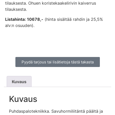
tilauksesta. Ohuen koristekaakelirivin kaiverrus
tilauksesta.
Listahinta: 10678,-
(hinta sisältää rahdin ja 25,5%
alv:n osuuden).
Pyydä tarjous tai lisätietoja tästä takasta
Kuvaus
Kuvaus
Puhdaspalotekniikka. Savuhormiliitäntä päältä ja