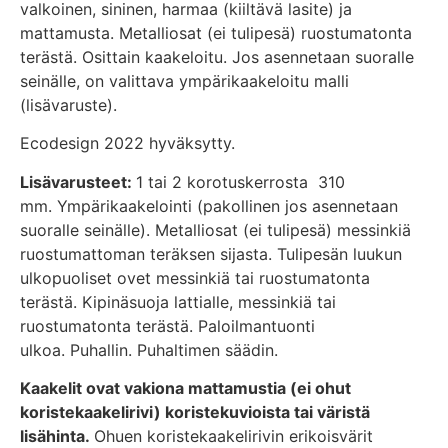
valkoinen, sininen, harmaa (kiiltävä lasite) ja
mattamusta. Metalliosat (ei tulipesä) ruostumatonta
terästä. Osittain kaakeloitu. Jos asennetaan suoralle
seinälle, on valittava ympärikaakeloitu malli
(lisävaruste).
Ecodesign 2022 hyväksytty.
Lisävarusteet:
1 tai 2 korotuskerrosta 310
mm. Ympärikaakelointi (pakollinen jos asennetaan
suoralle seinälle). Metalliosat (ei tulipesä) messinkiä
ruostumattoman teräksen sijasta. Tulipesän luukun
ulkopuoliset ovet messinkiä tai ruostumatonta
terästä. Kipinäsuoja lattialle, messinkiä tai
ruostumatonta terästä. Paloilmantuonti
ulkoa. Puhallin. Puhaltimen säädin.
Kaakelit ovat vakiona mattamustia (ei ohut
koristekaakelirivi) koristekuvioista tai väristä
lisähinta.
Ohuen koristekaakelirivin erikoisvärit