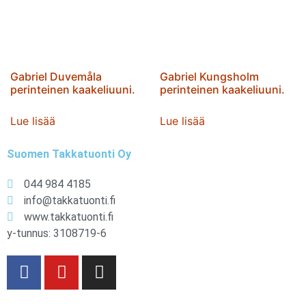
Gabriel Duvemåla
Gabriel Kungsholm
perinteinen kaakeliuuni.
perinteinen kaakeliuuni.
Lue lisää
Lue lisää
Suomen Takkatuonti Oy
044 984 4185
info@takkatuonti.fi
www.takkatuonti.fi
y-tunnus: 3108719-6