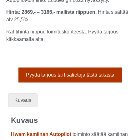
Autopilot-toiminto. Ecodesign 2022 hyväksytty.
Hinta: 2869,- – 3186,- mallista riippuen.
Hinta sisältää
alv 25,5%
Rahtihinta riippuu toimituskohteesta. Pyydä tarjous
klikkaamalla alta:
Pyydä tarjous tai lisätietoja tästä takasta
Kuvaus
Kuvaus
Hwam kamiinan Autopilot
toiminto säätää kamiinan