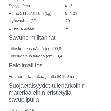
Syvyys (cm) 41,3
Paino 3110c/3110m (kg) 98/101
Hyötysuhde (%) 79
Energialuokka A
Savuhormilitännät
Liitoskorkeus päällä (cm) 99,8
Liitoskorkeus takana (cm) 90,4
Paloilmaliitos
Voidaan liittää takaa ja alta (Ø 100 mm)
Suojaetäisyydet tulenarkoihin
materiaaleihin eristetyllä
savupiipulla
Takaa (cm) 7,5