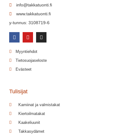
info@takkatuonti.fi
www.takkatuonti.fi
y-tunnus: 3108719-6
Myyntiehdot
Tietosuojaseloste
Evästeet
Tulisijat
Kamiinat ja valmistakat
Kiertoilmatakat
Kaakeliuunit
Takkasydämet