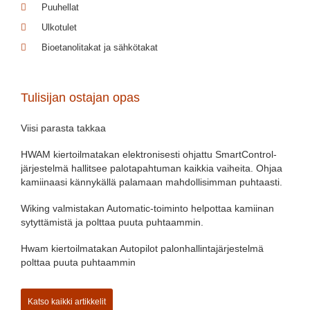
Puuhellat
Ulkotulet
Bioetanolitakat ja sähkötakat
Tulisijan ostajan opas
Viisi parasta takkaa
HWAM kiertoilmatakan elektronisesti ohjattu SmartControl-
järjestelmä hallitsee palotapahtuman kaikkia vaiheita. Ohjaa
kamiinaasi kännykällä palamaan mahdollisimman puhtaasti.
Wiking valmistakan Automatic-toiminto helpottaa kamiinan
sytyttämistä ja polttaa puuta puhtaammin.
Hwam kiertoilmatakan Autopilot palonhallintajärjestelmä
polttaa puuta puhtaammin
Katso kaikki artikkelit