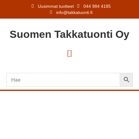
Uusimmat tuotteet
044 984 4185
info@takkatuonti.fi
Suomen
Takkatuonti
Oy