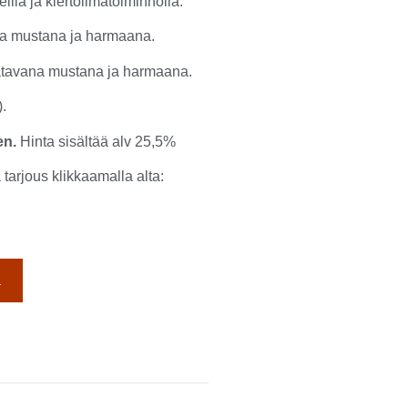
lla ja kiertoilmatoiminnolla.
na mustana ja harmaana.
aatavana mustana ja harmaana.
.
uen.
Hinta sisältää alv 25,5%
tarjous klikkaamalla alta:
a