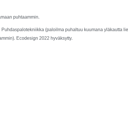
lamaan puhtaammin.
. Puhdaspalotekniikka (paloilma puhaltuu kuumana yläkautta liek
eammin). Ecodesign 2022 hyväksytty.