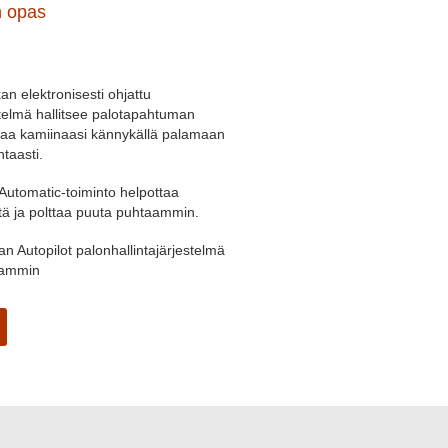
n opas
n elektronisesti ohjattu
telmä hallitsee palotapahtuman
hjaa kamiinaasi kännykällä palamaan
taasti.
Automatic-toiminto helpottaa
tä ja polttaa puuta puhtaammin.
n Autopilot palonhallintajärjestelmä
aammin