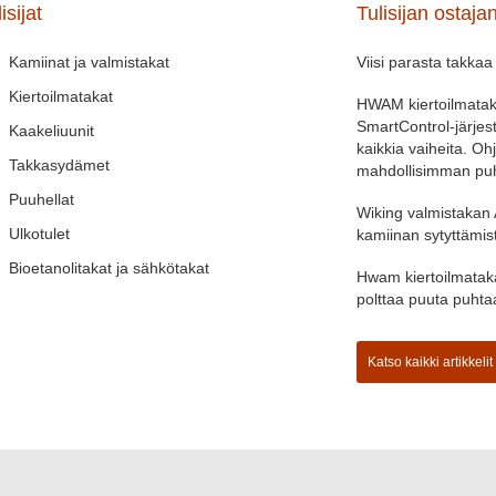
isijat
Tulisijan ostaja
Kamiinat ja valmistakat
Viisi parasta takkaa
Kiertoilmatakat
HWAM kiertoilmataka
SmartControl-järjes
Kaakeliuunit
kaikkia vaiheita. O
Takkasydämet
mahdollisimman puh
Puuhellat
Wiking valmistakan 
Ulkotulet
kamiinan sytyttämis
Bioetanolitakat ja sähkötakat
Hwam kiertoilmataka
polttaa puuta puht
Katso kaikki artikkelit