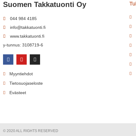
Suomen Takkatuonti Oy
Tul
044 984 4185
info@takkatuonti.fi
www.takkatuonti.fi
y-tunnus: 3108719-6
Myyntiehdot
Tietosuojaseloste
Evästeet
© 2020 ALL RIGHTS RESERVED​