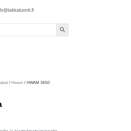
fo@takkatuonti.fi
takat
/
Hwam
/ HWAM 3650
a