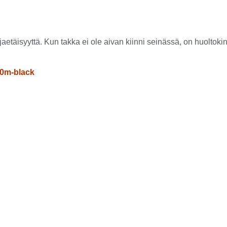
etäisyyttä. Kun takka ei ole aivan kiinni seinässä, on huoltok
0m-black