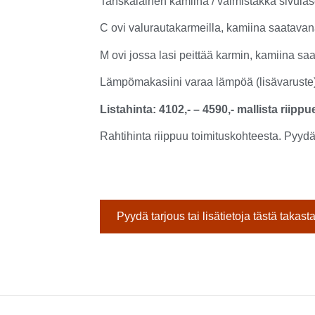
Tanskalainen kamiina / valmistakka sivulasei
C ovi valurautakarmeilla, kamiina saatava
M ovi jossa lasi peittää karmin, kamiina s
Lämpömakasiini varaa lämpöä (lisävaruste)
Listahinta: 4102,- – 4590,- mallista riipp
Rahtihinta riippuu toimituskohteesta. Pyydä 
Pyydä tarjous tai lisätietoja tästä takast