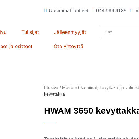
Uusimmat tuotteet
044 984 4185
in
ivu
Tulisijat
Jälleenmyyjät
eet ja esitteet
Ota yhteyttä
Etusivu
/
Modernit kamiinat, kevyttakat ja valmis
kevyttakka
HWAM 3650 kevyttakk