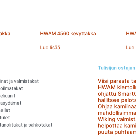
akka
HWAM 4560 kevyttakka
HWA
Lue lisää
Lue 
t
Tulisijan ostaja
Viisi parasta t
inat ja valmistakat
HWAM kiertoil
toilmatakat
ohjattu SmartC
eliuunit
hallitsee palo
kasydämet
Ohjaa kamiina
ellat
mahdollisimma
tulet
Wiking valmis
tanolitakat ja sähkötakat
helpottaa kami
puuta puhtaa