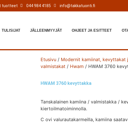
 tuotteet
044 984 4185
info@takkatuonti.fi
TULISIJAT
JÄLLEENMYYJÄT
OHJEET JA ESITTEET
OT
Etusivu
/
Modernit kamiinat, kevyttakat 
valmistakat
/
Hwam
/ HWAM 3760 kevyt
HWAM 3760 kevyttakka
Tanskalainen kamiina / valmistakka / ke
kiertoilmatoiminnolla.
C ovi valurautakarmeilla, kamiina saata