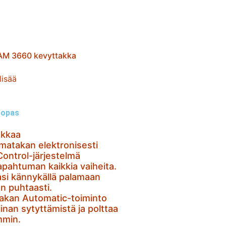
M 3660 kevyttakka
lisää
n opas
akkaa
matakan elektronisesti
ontrol-järjestelmä
tapahtuman kaikkia vaiheita.
asi kännykällä palamaan
n puhtaasti.
takan Automatic-toiminto
inan sytyttämistä ja polttaa
mmin.