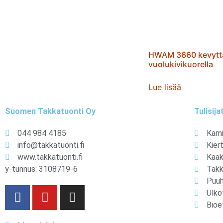
HWAM 3660 kevytt
vuolukivikuorella
Lue lisää
Suomen Takkatuonti Oy
Tulisija
044 984 4185
Kami
info@takkatuonti.fi
Kier
www.takkatuonti.fi
Kaak
y-tunnus: 3108719-6
Tak
Puuh
Ulko
Bioe