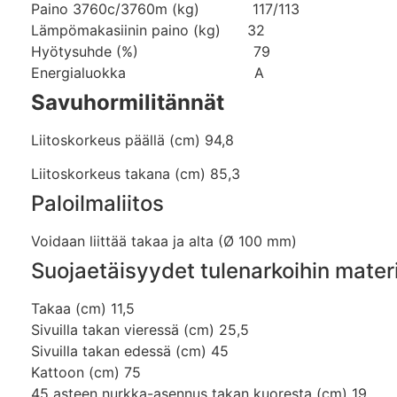
Paino 3760c/3760m (kg) 117/113
Lämpömakasiinin paino (kg) 32
Hyötysuhde (%) 79
Energialuokka A
Savuhormilitännät
Liitoskorkeus päällä (cm) 94,8
Liitoskorkeus takana (cm) 85,3
Paloilmaliitos
Voidaan liittää takaa ja alta (Ø 100 mm)
Suojaetäisyydet tulenarkoihin materi
Takaa (cm) 11,5
Sivuilla takan vieressä (cm) 25,5
Sivuilla takan edessä (cm) 45
Kattoon (cm) 75
45 asteen nurkka-asennus takan kuoresta (cm) 19