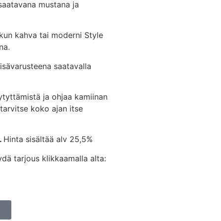
 saatavana mustana ja
ukun kahva tai moderni Style
na.
sävarusteena saatavalla
ytyttämistä ja ohjaa kamiinan
 tarvitse koko ajan itse
.
Hinta sisältää alv 25,5%
dä tarjous klikkaamalla alta: