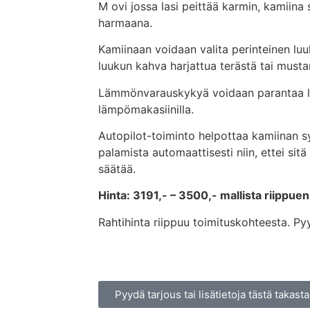
M ovi jossa lasi peittää karmin, kamiina
harmaana.
Kamiinaan voidaan valita perinteinen lu
luukun kahva harjattua terästä tai musta
Lämmönvarauskykyä voidaan parantaa li
lämpömakasiinilla.
Autopilot-toiminto helpottaa kamiinan s
palamista automaattisesti niin, ettei sitä
säätää.
Hinta: 3191,- – 3500,- mallista riippuen
Rahtihinta riippuu toimituskohteesta. Pyy
Pyydä tarjous tai lisätietoja tästä takasta