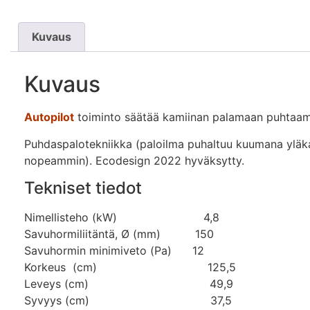
Kuvaus
Kuvaus
Autopilot
toiminto säätää kamiinan palamaan puhtaamm
Puhdaspalotekniikka (paloilma puhaltuu kuumana yläkau
nopeammin). Ecodesign 2022 hyväksytty.
Tekniset tiedot
Nimellisteho (kW) 4,8
Savuhormiliitäntä, Ø (mm) 150
Savuhormin minimiveto (Pa) 12
Korkeus (cm) 125,5
Leveys (cm) 49,9
Syvyys (cm) 37,5