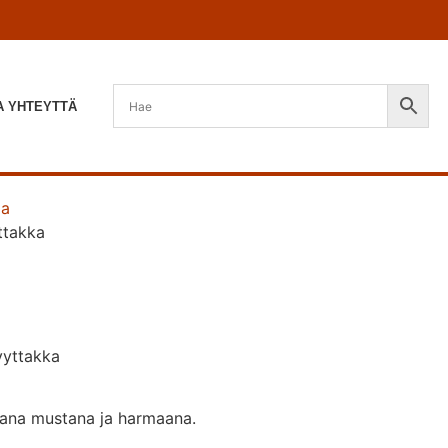
A YHTEYTTÄ
ja
takka
vyttakka
vana mustana ja harmaana.