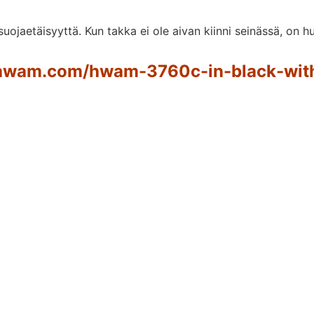
ojaetäisyyttä. Kun takka ei ole aivan kiinni seinässä, on 
/hwam.com/hwam-3760c-in-black-with