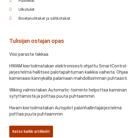
Puuhellat
Ulkotulet
Bioetanolitakat ja sähkötakat
Tulisijan ostajan opas
Viisi parasta takkaa
HWAM kiertoilmatakan elektronisesti ohjattu SmartControl-
järjestelmä hallitsee palotapahtuman kaikkia vaiheita. Ohjaa
kamiinaasi kännykällä palamaan mahdollisimman puhtaasti.
Wiking valmistakan Automatic-toiminto helpottaa kamiinan
sytyttämistä ja polttaa puuta puhtaammin.
Hwam kiertoilmatakan Autopilot palonhallintajärjestelmä
polttaa puuta puhtaammin
Katso kaikki artikkelit