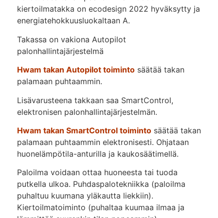
kiertoilmatakka on ecodesign 2022 hyväksytty ja
energiatehokkuusluokaltaan A.
Takassa on vakiona Autopilot
palonhallintajärjestelmä
Hwam takan Autopilot toiminto
säätää takan
palamaan puhtaammin.
Lisävarusteena takkaan saa SmartControl,
elektronisen palonhallintajärjestelmän.
Hwam takan SmartControl toiminto
säätää takan
palamaan puhtaammin elektronisesti. Ohjataan
huonelämpötila-anturilla ja kaukosäätimellä.
Paloilma voidaan ottaa huoneesta tai tuoda
putkella ulkoa. Puhdaspalotekniikka (paloilma
puhaltuu kuumana yläkautta liekkiin).
Kiertoilmatoiminto (puhaltaa kuumaa ilmaa ja