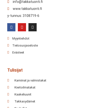
info@takkatuonti.fi
www.takkatuonti.fi
y-tunnus: 3108719-6
Myyntiehdot
Tietosuojaseloste
Evästeet
Tulisijat
Kamiinat ja valmistakat
Kiertoilmatakat
Kaakeliuunit
Takkasydämet