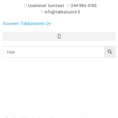
Uusimmat tuotteet
044 984 4185
info@takkatuonti.fi
Suomen
Takkatuonti
Oy