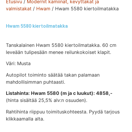
Etusivu
/
Modernit kamiinat, kevyttakat ja
valmistakat
/
Hwam
/ Hwam 5580 kiertoilmatakka
Hwam 5580 kiertoilmatakka
Tanskalainen Hwam 5580 kiertoilmatakka. 60 cm
leveään tulipesään menee reilunkokoiset klapit.
Väri: Musta
Autopilot toiminto säätää takan palamaan
mahdollisimman puhtaasti.
Listahinta: Hwam 5580 (m ja c luukut): 4858,-
(hinta sisältää 25,5% alv:n osuuden).
Rahtihinta riippuu toimituskohteesta. Pyydä tarjous
klikkaamalla alta.