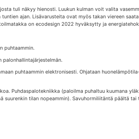
ta tuli näkyy hienosti. Luukun kulman voit valita vasemmal
untien ajan. Lisävarusteita ovat myös takan viereen saatava
ertoilmatakka on ecodesign 2022 hyväksytty ja energiatehok
n puhtaammin.
 palonhallintajärjestelmän.
maan puhtaammin elektronisesti. Ohjataan huonelämpötila-a
lkoa. Puhdaspalotekniikka (paloilma puhaltuu kuumana yläkau
ä suurenkin tilan nopeammin). Savuhormiliitäntä päältä tai 