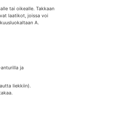
le tai oikealle. Takkaan
t laatikot, joissa voi
kuusluokaltaan A.
nturilla ja
tta liekkiin).
takaa.