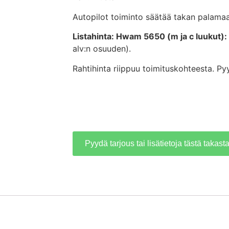
Autopilot toiminto säätää takan palama
Listahinta: Hwam 5650 (m ja c luukut):
alv:n osuuden).
Rahtihinta riippuu toimituskohteesta. Pyy
Pyydä tarjous tai lisätietoja tästä takast