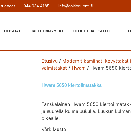
tuotteet
044 984 4185
info@takkatuonti.fi
TULISIJAT
JÄLLEENMYYJÄT
OHJEET JA ESITTEET
OT
Etusivu
/
Modernit kamiinat, kevyttakat 
valmistakat
/
Hwam
/ Hwam 5650 kierto
Hwam 5650 kiertoilmatakka
Tanskalainen Hwam 5650 kiertoilmatakka
ja suurella kulmaluukulla. Luukun kulman
oikealle.
Väri: Musta