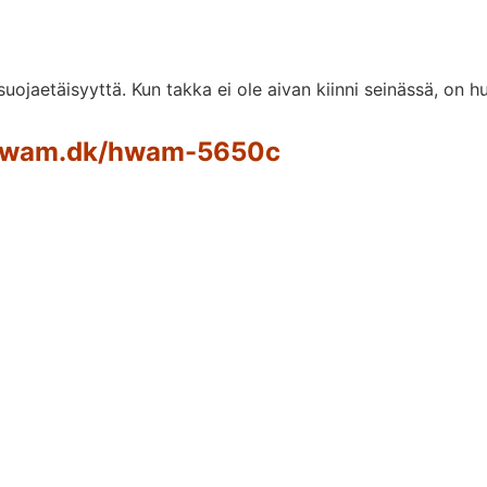
ojaetäisyyttä. Kun takka ei ole aivan kiinni seinässä, on 
/hwam.dk/hwam-5650c