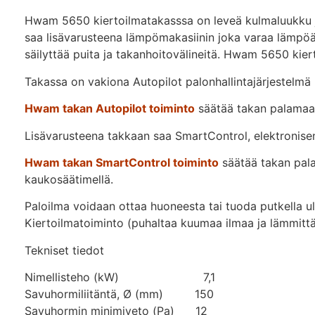
Hwam 5650 kiertoilmatakasssa on leveä kulmaluukku jos
saa lisävarusteena lämpömakasiinin joka varaa lämpöä t
säilyttää puita ja takanhoitovälineitä. Hwam 5650 ki
Takassa on vakiona Autopilot palonhallintajärjestelmä
Hwam takan Autopilot toiminto
säätää takan palamaa
Lisävarusteena takkaan saa SmartControl, elektronisen
Hwam takan SmartControl toiminto
säätää takan pala
kaukosäätimellä.
Paloilma voidaan ottaa huoneesta tai tuoda putkella u
Kiertoilmatoiminto (puhaltaa kuumaa ilmaa ja lämmittä
Tekniset tiedot
Nimellisteho (kW) 7,1
Savuhormiliitäntä, Ø (mm) 150
Savuhormin minimiveto (Pa) 12