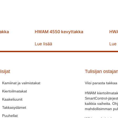
akka
HWAM 4550 kevyttakka
HWA
Lue lisää
Lue 
isijat
Tulisijan ostaja
Kamiinat ja valmistakat
Viisi parasta takkaa
Kiertoilmatakat
HWAM kiertoilmataka
SmartControl-järjes
Kaakeliuunit
kaikkia vaiheita. O
Takkasydämet
mahdollisimman puh
Puuhellat