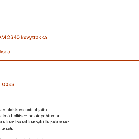
M 2640 kevyttakka
lisää
n opas
n elektronisesti ohjattu
telmä hallitsee palotapahtuman
hjaa kamiinaasi kännykällä palamaan
taasti.