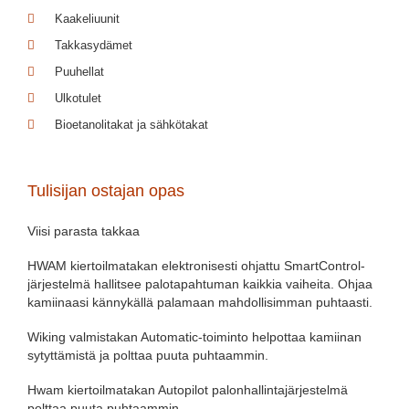
Kaakeliuunit
Takkasydämet
Puuhellat
Ulkotulet
Bioetanolitakat ja sähkötakat
Tulisijan ostajan opas
Viisi parasta takkaa
HWAM kiertoilmatakan elektronisesti ohjattu SmartControl-
järjestelmä hallitsee palotapahtuman kaikkia vaiheita. Ohjaa
kamiinaasi kännykällä palamaan mahdollisimman puhtaasti.
Wiking valmistakan Automatic-toiminto helpottaa kamiinan
sytyttämistä ja polttaa puuta puhtaammin.
Hwam kiertoilmatakan Autopilot palonhallintajärjestelmä
polttaa puuta puhtaammin