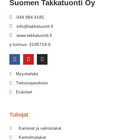
Suomen Takkatuonti Oy
044 984 4185
info@takkatuonti.fi
www.takkatuonti.fi
y-tunnus: 3108719-6
Myyntiehdot
Tietosuojaseloste
Evästeet
Tulisijat
Kamiinat ja valmistakat
Kiertoilmatakat