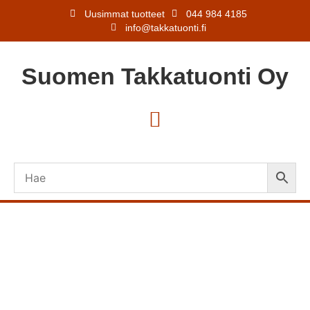
Uusimmat tuotteet
044 984 4185
info@takkatuonti.fi
Suomen
Takkatuonti
Oy