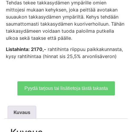
Tehdas tekee takkasydämen ympärille omien
mittojesi mukaan kehyksen, joka peittää avotakan
suuaukon takkasydämen ympäriltä. Kehys tehdään
saumattomasti takkasydämen kuoriverhoiluun. Tähän
takkasydämeen voidaan tuoda paloilma putkella
ulkoa sekä taakse että päälle.
Listahinta: 2170,-
rahtihinta riippuu paikkakunnasta,
kysy rahtihintaa (hinnat sis 25,5% arvonlisäveron)
Pyydä tarjous tai lisätietoja tästä takasta
Kuvaus