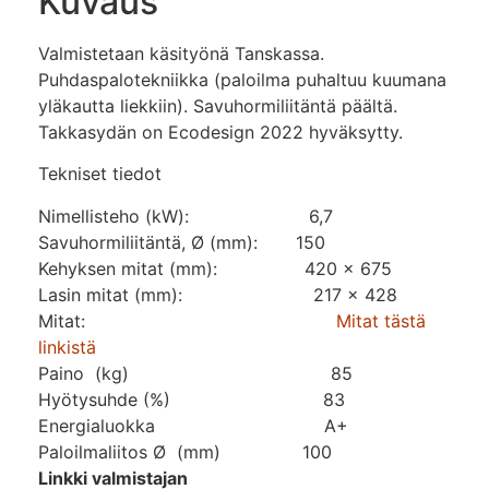
Kuvaus
Valmistetaan käsityönä Tanskassa.
Puhdaspalotekniikka (paloilma puhaltuu kuumana
yläkautta liekkiin). Savuhormiliitäntä päältä.
Takkasydän on Ecodesign 2022 hyväksytty.
Tekniset tiedot
Nimellisteho (kW): 6,7
Savuhormiliitäntä, Ø (mm): 150
Kehyksen mitat (mm): 420 x 675
Lasin mitat (mm): 217 x 428
Mitat:
Mitat tästä
linkistä
Paino (kg) 85
Hyötysuhde (%) 83
Energialuokka A+
Paloilmaliitos Ø (mm) 100
Linkki valmistajan