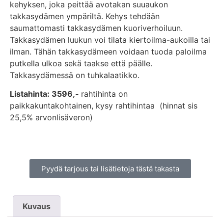
kehyksen, joka peittää avotakan suuaukon
takkasydämen ympäriltä. Kehys tehdään
saumattomasti takkasydämen kuoriverhoiluun.
Takkasydämen luukun voi tilata kiertoilma-aukoilla tai
ilman. Tähän takkasydämeen voidaan tuoda paloilma
putkella ulkoa sekä taakse että päälle.
Takkasydämessä on tuhkalaatikko.
Listahinta: 3596,-
rahtihinta on
paikkakuntakohtainen, kysy rahtihintaa (hinnat sis
25,5% arvonlisäveron)
Pyydä tarjous tai lisätietoja tästä takasta
Kuvaus