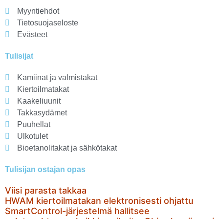
Myyntiehdot
Tietosuojaseloste
Evästeet
Tulisijat
Kamiinat ja valmistakat
Kiertoilmatakat
Kaakeliuunit
Takkasydämet
Puuhellat
Ulkotulet
Bioetanolitakat ja sähkötakat
Tulisijan ostajan opas
Viisi parasta takkaa
HWAM kiertoilmatakan elektronisesti ohjattu
SmartControl-järjestelmä hallitsee