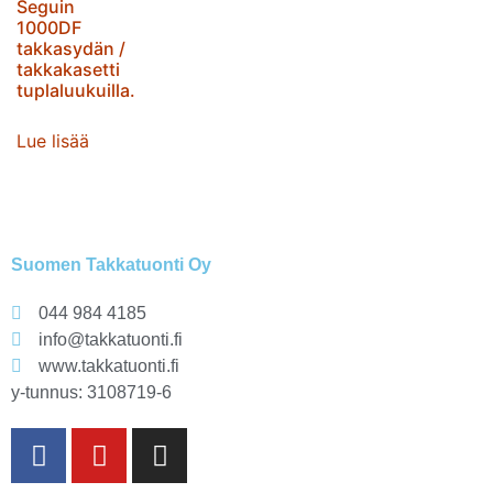
Seguin
1000DF
takkasydän /
takkakasetti
tuplaluukuilla.
Lue lisää
Suomen Takkatuonti Oy
044 984 4185
info@takkatuonti.fi
www.takkatuonti.fi
y-tunnus: 3108719-6