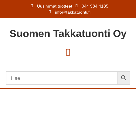
Uusimmat tuotteet
044 984 4185
info@takkatuonti.fi
Suomen
Takkatuonti
Oy