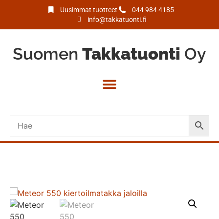
Uusimmat tuotteet
044 984 4185
info@takkatuonti.fi
Suomen
Takkatuonti
Oy