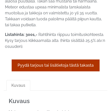
alaosa puutilalla. Takan saa mustana tai harmaana.
Meteor edustaa upeaa minimalista tanskalaista
muotoilua ja takkoja on valmistettu jo yli 35 vuotta.
Takkaan voidaan tuoda paloilma päältä piipun kautta,
tai takaa putkella.
Listahinta: 3001,-
Rahtihinta riippuu toimituskohteesta.
Kysy tarjous klikkaamalla alta. (hinta sisältää 25,5% alv:n
osuuden).
Pyydä tarjous tai lisätietoja tästä takasta
Kuvaus
Kuvaus