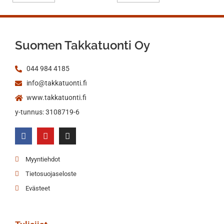
Suomen Takkatuonti Oy
044 984 4185
info@takkatuonti.fi
www.takkatuonti.fi
y-tunnus: 3108719-6
Myyntiehdot
Tietosuojaseloste
Evästeet