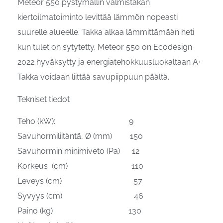
Meteor 550 pystymallin valmistakan
kiertoilmatoiminto levittää lämmön nopeasti
suurelle alueelle. Takka alkaa lämmittämään heti
kun tulet on sytytetty. Meteor 550 on Ecodesign
2022 hyväksytty ja energiatehokkuusluokaltaan A+
Takka voidaan liittää savupiippuun päältä.
Tekniset tiedot
Teho (kW): 9
Savuhormiliitäntä, Ø (mm) 150
Savuhormin minimiveto (Pa) 12
Korkeus (cm) 110
Leveys (cm) 57
Syvyys (cm) 46
Paino (kg) 130