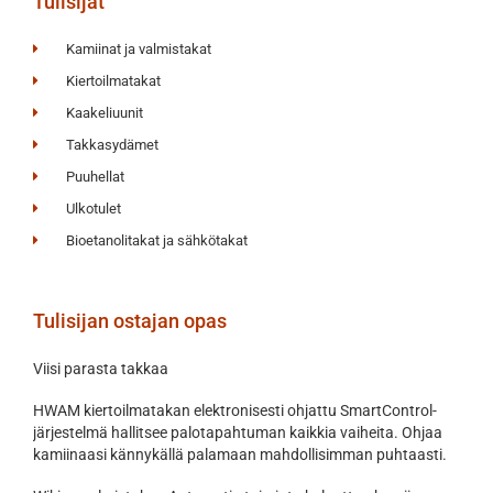
Tulisijat
Kamiinat ja valmistakat
Kiertoilmatakat
Kaakeliuunit
Takkasydämet
Puuhellat
Ulkotulet
Bioetanolitakat ja sähkötakat
Tulisijan ostajan opas
Viisi parasta takkaa
HWAM kiertoilmatakan elektronisesti ohjattu SmartControl-
järjestelmä hallitsee palotapahtuman kaikkia vaiheita. Ohjaa
kamiinaasi kännykällä palamaan mahdollisimman puhtaasti.