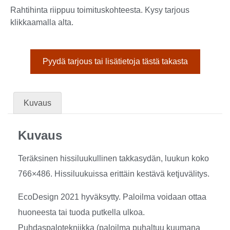
Rahtihinta riippuu toimituskohteesta. Kysy tarjous
klikkaamalla alta.
Pyydä tarjous tai lisätietoja tästä takasta
Kuvaus
Kuvaus
Teräksinen hissiluukullinen takkasydän, luukun koko
766×486. Hissiluukuissa erittäin kestävä ketjuvälitys.
EcoDesign 2021 hyväksytty. Paloilma voidaan ottaa
huoneesta tai tuoda putkella ulkoa.
Puhdaspalotekniikka (paloilma puhaltuu kuumana