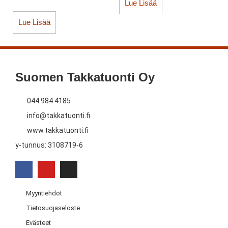
Lue Lisää
Lue Lisää
Suomen Takkatuonti Oy
044 984 4185
info@takkatuonti.fi
www.takkatuonti.fi
y-tunnus: 3108719-6
Myyntiehdot
Tietosuojaseloste
Evästeet