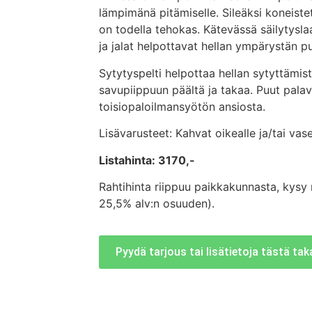
lämpimänä pitämiselle. Sileäksi koneiste
on todella tehokas. Kätevässä säilytyslaa
ja jalat helpottavat hellan ympärystän p
Sytytyspelti helpottaa hellan sytyttämistä
savupiippuun päältä ja takaa. Puut pal
toisiopaloilmansyötön ansiosta.
Lisävarusteet: Kahvat oikealle ja/tai vas
Listahinta: 3170,-
Rahtihinta riippuu paikkakunnasta, kysy r
25,5% alv:n osuuden).
Pyydä tarjous tai lisätietoja tästä ta