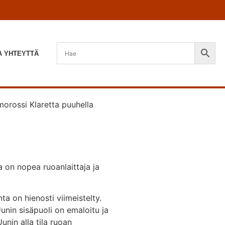
A YHTEYTTÄ
orossi Klaretta puuhella
a on nopea ruoanlaittaja ja
a on hienosti viimeistelty.
unin sisäpuoli on emaloitu ja
unin alla tila ruoan