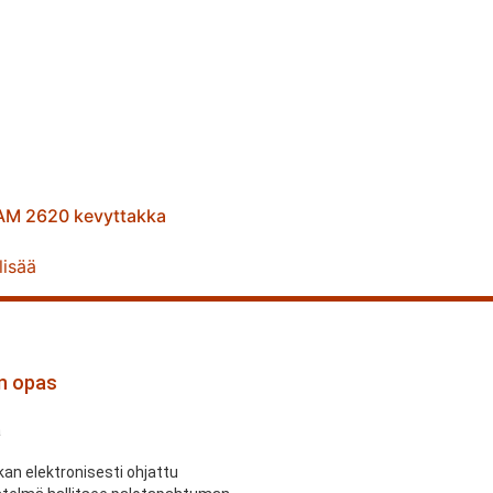
M 2620 kevyttakka
lisää
an opas
a
an elektronisesti ohjattu