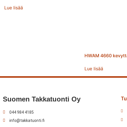
Lue lisää
HWAM 4660 kevytt
Lue lisää
Suomen Takkatuonti Oy
Tul
044 984 4185
info@takkatuonti.fi