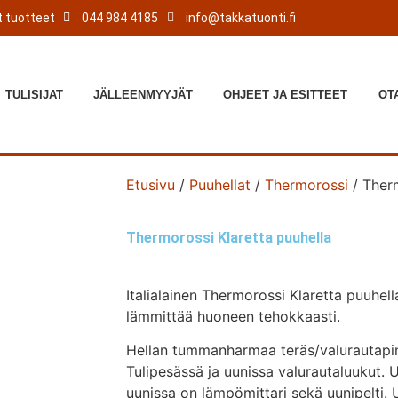
 tuotteet
044 984 4185
info@takkatuonti.fi
TULISIJAT
JÄLLEENMYYJÄT
OHJEET JA ESITTEET
OT
Etusivu
/
Puuhellat
/
Thermorossi
/ Therm
Thermorossi Klaretta puuhella
Italialainen Thermorossi Klaretta puuhell
lämmittää huoneen tehokkaasti.
Hellan tummanharmaa teräs/valurautapint
Tulipesässä ja uunissa valurautaluukut. U
uunissa on lämpömittari sekä uunipelti. U