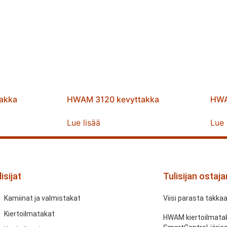
akka
HWAM 3120 kevyttakka
HWA
Lue lisää
Lue 
isijat
Tulisijan ostaj
Kamiinat ja valmistakat
Viisi parasta takka
Kiertoilmatakat
HWAM kiertoilmatak