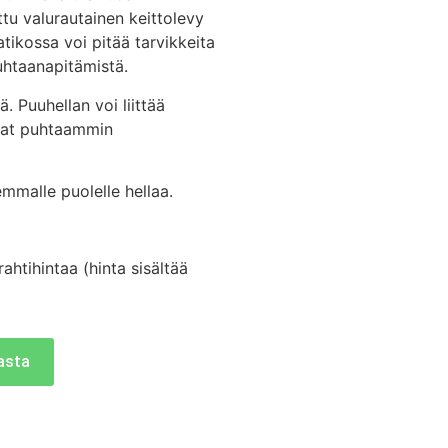
ttu valurautainen keittolevy
tikossa voi pitää tarvikkeita
uhtaanapitämistä.
. Puuhellan voi liittää
avat puhtaammin
emmalle puolelle hellaa.
ahtihintaa (hinta sisältää
kasta