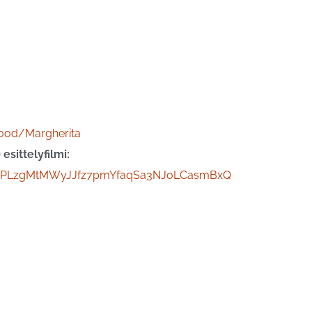
ood/Margherita
esittelyfilmi:
st=PLzgMtMWyJJfz7pmYfaqSa3NJoLCasmBxQ