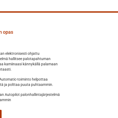
an opas
n elektronisesti ohjattu
telmä hallitsee palotapahtuman
hjaa kamiinaasi kännykällä palamaan
taasti.
Automatic-toiminto helpottaa
tä ja polttaa puuta puhtaammin.
n Autopilot palonhallintajärjestelmä
aammin