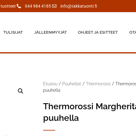
tuotteet
044 984 4185
info@takkatuonti.fi
TULISIJAT
JÄLLEENMYYJÄT
OHJEET JA ESITTEET
OT
Etusivu
/
Puuhellat
/
Thermorossi
/ Thermoros
puuhella
Thermorossi Margherit
puuhella