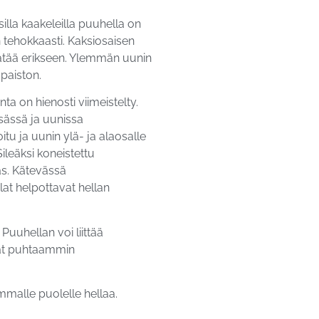
illa kaakeleilla puuhella on
 tehokkaasti. Kaksiosaisen
ätää erikseen. Ylemmän uunin
paiston.
 on hienosti viimeistelty.
esässä ja uunissa
tu ja uunin ylä- ja alaosalle
ileäksi koneistettu
as. Kätevässä
alat helpottavat hellan
Puuhellan voi liittää
vat puhtaammin
mmalle puolelle hellaa.