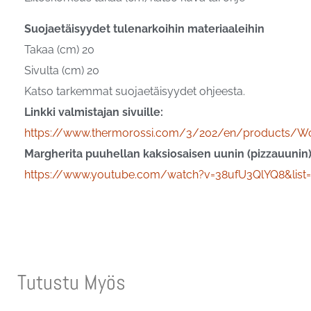
Suojaetäisyydet tulenarkoihin materiaaleihin
Takaa (cm) 20
Sivulta (cm) 20
Katso tarkemmat suojaetäisyydet ohjeesta.
Linkki valmistajan sivuille:
https://www.thermorossi.com/3/202/en/products/W
Margherita puuhellan kaksiosaisen uunin (pizzauunin) 
https://www.youtube.com/watch?v=38ufU3QlYQ8&li
Tutustu Myös