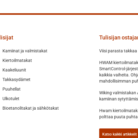
isijat
Tulisijan ostaj
Kamiinat ja valmistakat
Viisi parasta takkaa
Kiertoilmatakat
HWAM kiertoilmataka
SmartControl-järjes
Kaakeliuunit
kaikkia vaiheita. O
Takkasydämet
mahdollisimman puh
Puuhellat
Wiking valmistakan 
Ulkotulet
kamiinan sytyttämis
Bioetanolitakat ja sähkötakat
Hwam kiertoilmataka
polttaa puuta puht
Katso kaikki artikkelit