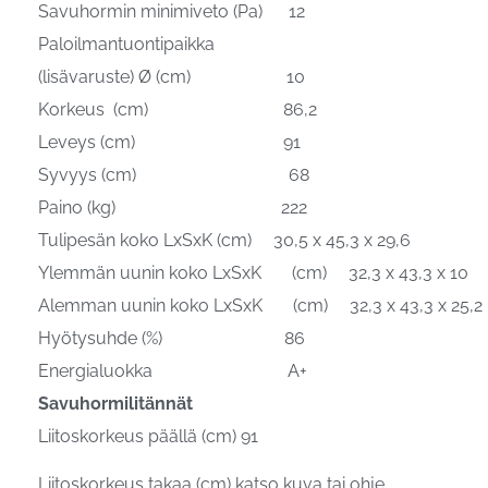
Savuhormin minimiveto (Pa) 12
Paloilmantuontipaikka
(lisävaruste) Ø (cm) 10
Korkeus (cm) 86,2
Leveys (cm) 91
Syvyys (cm) 68
Paino (kg) 222
Tulipesän koko LxSxK (cm) 30,5 x 45,3 x 29,6
Ylemmän uunin koko LxSxK (cm) 32,3 x 43,3 x 10
Alemman uunin koko LxSxK (cm) 32,3 x 43,3 x 25,2
Hyötysuhde (%) 86
Energialuokka A+
Savuhormilitännät
Liitoskorkeus päällä (cm) 91
Liitoskorkeus takaa (cm) katso kuva tai ohje