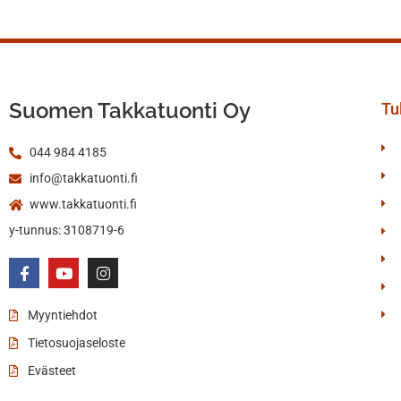
Suomen Takkatuonti Oy
Tul
044 984 4185
info@takkatuonti.fi
www.takkatuonti.fi
y-tunnus: 3108719-6
Myyntiehdot
Tietosuojaseloste
Evästeet