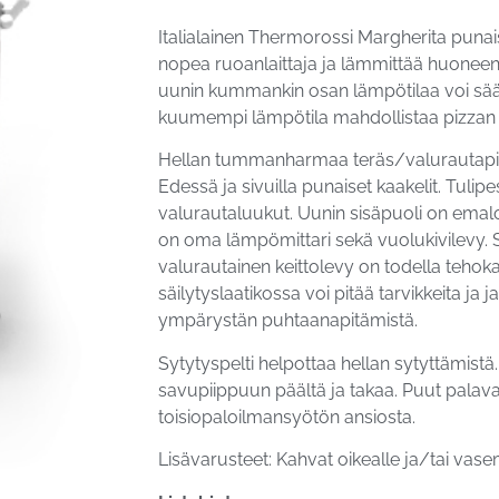
Italialainen Thermorossi Margherita punais
nopea ruoanlaittaja ja lämmittää huoneen
uunin kummankin osan lämpötilaa voi sä
kuumempi lämpötila mahdollistaa pizzan 
Hellan tummanharmaa teräs/valurautapinta
Edessä ja sivuilla punaiset kaakelit. Tulip
valurautaluukut. Uunin sisäpuoli on emaloi
on oma lämpömittari sekä vuolukivilevy. S
valurautainen keittolevy on todella tehok
säilytyslaatikossa voi pitää tarvikkeita ja j
ympärystän puhtaanapitämistä.
Sytytyspelti helpottaa hellan sytyttämistä. 
savupiippuun päältä ja takaa. Puut pala
toisiopaloilmansyötön ansiosta.
Lisävarusteet: Kahvat oikealle ja/tai vase