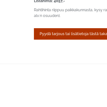
Listahinta: 4057,-
Rahtihinta riippuu paikkakunnasta, kysy rah
alv:n osuuden).
Pyydä tarjous tai lisätietoja tästä tak