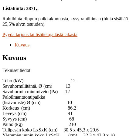
Listahinta: 3871,-
Rahtihinta riippuu paikkakunnasta, kysy rahtihintaa (hinta sisältää
25,5% alv:n osuuden).
Pyydä tarjous tai lisätietoja tästä takasta
Kuvaus
Kuvaus
Tekniset tiedot
Teho (kW): 12
Savuhormiliitäntä, Ø (cm) 13
Savuhormin minimiveto (Pa) 12
Paloilmantuontipaikka
(lisävaruste) Ø (cm) 10
Korkeus (cm) 86,2
Leveys (cm) 91
Syvyys (cm) 68
Paino (kg) 210
Tulipesän koko LxSxK (cm) 30,5 x 45,3 x 29,6
Ylemmän uunin koko LxSxK (cm) 32,3 x 43,3 x 10