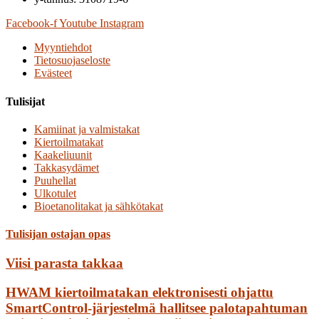
Facebook-f
Youtube
Instagram
Myyntiehdot
Tietosuojaseloste
Evästeet
Tulisijat
Kamiinat ja valmistakat
Kiertoilmatakat
Kaakeliuunit
Takkasydämet
Puuhellat
Ulkotulet
Bioetanolitakat ja sähkötakat
Tulisijan ostajan opas
Viisi parasta takkaa
HWAM kiertoilmatakan elektronisesti ohjattu
SmartControl-järjestelmä hallitsee palotapahtuman