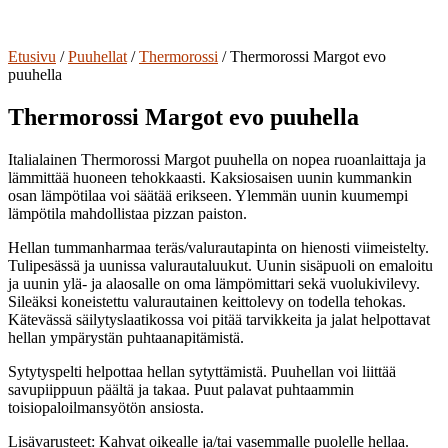
Etusivu
/
Puuhellat
/
Thermorossi
/ Thermorossi Margot evo
puuhella
Thermorossi Margot evo puuhella
Italialainen Thermorossi Margot puuhella on nopea ruoanlaittaja ja
lämmittää huoneen tehokkaasti. Kaksiosaisen uunin kummankin
osan lämpötilaa voi säätää erikseen. Ylemmän uunin kuumempi
lämpötila mahdollistaa pizzan paiston.
Hellan tummanharmaa teräs/valurautapinta on hienosti viimeistelty.
Tulipesässä ja uunissa valurautaluukut. Uunin sisäpuoli on emaloitu
ja uunin ylä- ja alaosalle on oma lämpömittari sekä vuolukivilevy.
Sileäksi koneistettu valurautainen keittolevy on todella tehokas.
Kätevässä säilytyslaatikossa voi pitää tarvikkeita ja jalat helpottavat
hellan ympärystän puhtaanapitämistä.
Sytytyspelti helpottaa hellan sytyttämistä. Puuhellan voi liittää
savupiippuun päältä ja takaa. Puut palavat puhtaammin
toisiopaloilmansyötön ansiosta.
Lisävarusteet: Kahvat oikealle ja/tai vasemmalle puolelle hellaa.