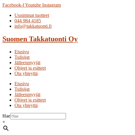
Facebook-f
Youtube
Instagram
Uusimmat tuotteet
044 984 4185
info@takkatuonti.fi
Suomen
Takkatuonti
Oy
Etusivu
Tulisijat
Jälleenmyyjät
Ohjeet ja esitteet
Ota yhteyttä
Etusivu
Tulisijat
Jälleenmyyjät
Ohjeet ja esitteet
Ota yhteyttä
Hae
×