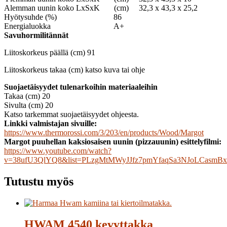
Alemman uunin koko LxSxK (cm) 32,3 x 43,3 x 25,2
Hyötysuhde (%) 86
Energialuokka A+
Savuhormilitännät
Liitoskorkeus päällä (cm) 91
Liitoskorkeus takaa (cm) katso kuva tai ohje
Suojaetäisyydet tulenarkoihin materiaaleihin
Takaa (cm) 20
Sivulta (cm) 20
Katso tarkemmat suojaetäisyydet ohjeesta.
Linkki valmistajan sivuille:
https://www.thermorossi.com/3/203/en/products/Wood/Margot
Margot puuhellan kaksiosaisen uunin (pizzauunin) esittelyfilmi:
https://www.youtube.com/watch?
v=38ufU3QlYQ8&list=PLzgMtMWyJJfz7pmYfaqSa3NJoLCasmB
Tutustu myös
HWAM 4540 kevyttakka