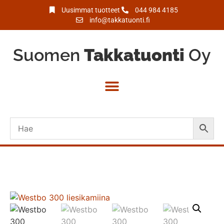
Uusimmat tuotteet
044 984 4185
info@takkatuonti.fi
Suomen
Takkatuonti
Oy