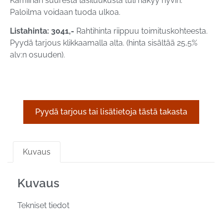
Kamiinan suuresta lasiluukusta tuli näkyy hyvin.
Paloilma voidaan tuoda ulkoa.
Listahinta: 3041,-
Rahtihinta riippuu toimituskohteesta.
Pyydä tarjous klikkaamalla alta. (hinta sisältää 25,5%
alv:n osuuden).
Pyydä tarjous tai lisätietoja tästä takasta
Kuvaus
Kuvaus
Tekniset tiedot