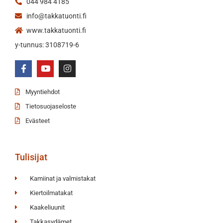
044 984 4185
info@takkatuonti.fi
www.takkatuonti.fi
y-tunnus: 3108719-6
Myyntiehdot
Tietosuojaseloste
Evästeet
Tulisijat
Kamiinat ja valmistakat
Kiertoilmatakat
Kaakeliuunit
Takkasydämet