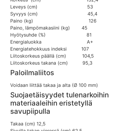
Leveys (cm) 53
Syvyys (cm) 45,4
Paino (kg) 126
Paino, lämpömakasiini (kg) 45
Hyötysuhde (%) 81
Energialuokka A+
Energiatehokkuus indeksi 107
Liitoskorkeus päällä (cm) 104,5
Liitoskorkeus takana (cm) 95,3
Paloilmaliitos
Voidaan liittää takaa ja alta (Ø 100 mm)
Suojaetäisyydet tulenarkoihin
materiaaleihin eristetyllä
savupiipulla
Takaa (cm) 12,5
Sivuilla takan vieressä (cm) 62,5