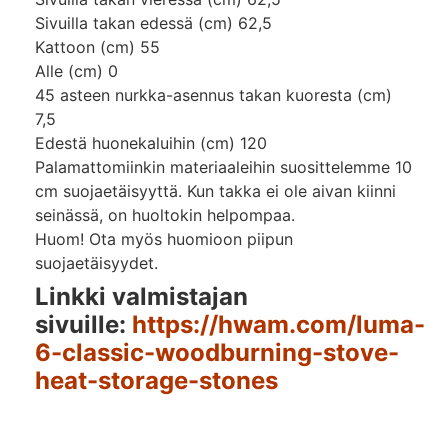
Sivuilla takan edessä (cm) 62,5
Kattoon (cm) 55
Alle (cm) 0
45 asteen nurkka-asennus takan kuoresta (cm)
7,5
Edestä huonekaluihin (cm) 120
Palamattomiinkin materiaaleihin suosittelemme 10
cm suojaetäisyyttä. Kun takka ei ole aivan kiinni
seinässä, on huoltokin helpompaa.
Huom! Ota myös huomioon piipun
suojaetäisyydet.
Linkki valmistajan
sivuille:
https://hwam.com/luma-
6-classic-woodburning-stove-
heat-storage-stones