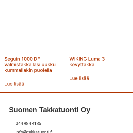
Seguin 1000 DF
WIKING Luma 3
valmistakka lasiluukku
kevyttakka
kummallakin puolella
Lue lisää
Lue lisää
Suomen Takkatuonti Oy
044 984 4185
info@takkatuonti.fi