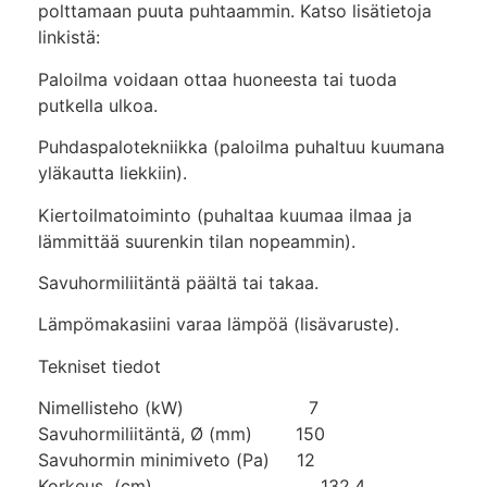
polttamaan puuta puhtaammin. Katso lisätietoja
linkistä:
Paloilma voidaan ottaa huoneesta tai tuoda
putkella ulkoa.
Puhdaspalotekniikka (paloilma puhaltuu kuumana
yläkautta liekkiin).
Kiertoilmatoiminto (puhaltaa kuumaa ilmaa ja
lämmittää suurenkin tilan nopeammin).
Savuhormiliitäntä päältä tai takaa.
Lämpömakasiini varaa lämpöä (lisävaruste).
Tekniset tiedot
Nimellisteho (kW) 7
Savuhormiliitäntä, Ø (mm) 150
Savuhormin minimiveto (Pa) 12
Korkeus (cm) 132,4