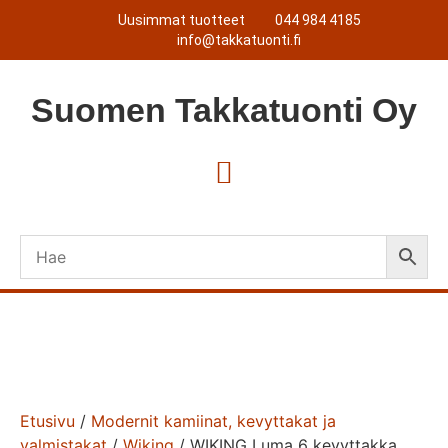
Uusimmat tuotteet
044 984 4185
info@takkatuonti.fi
Suomen
Takkatuonti
Oy
Etusivu
/
Modernit kamiinat, kevyttakat ja
valmistakat
/
Wiking
/ WIKING Luma 6 kevyttakka