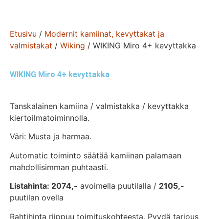
Etusivu
/
Modernit kamiinat, kevyttakat ja
valmistakat
/
Wiking
/ WIKING Miro 4+ kevyttakka
WIKING Miro 4+ kevyttakka
Tanskalainen kamiina / valmistakka / kevyttakka
kiertoilmatoiminnolla.
Väri: Musta ja harmaa.
Automatic toiminto säätää kamiinan palamaan
mahdollisimman puhtaasti.
Listahinta: 2074,-
avoimella puutilalla /
2105,-
puutilan ovella
Rahtihinta riippuu toimituskohteesta. Pyydä tarjous