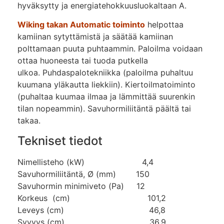
hyväksytty ja energiatehokkuusluokaltaan A.
Wiking takan Automatic toiminto
helpottaa
kamiinan sytyttämistä ja säätää kamiinan
polttamaan puuta puhtaammin. Paloilma voidaan
ottaa huoneesta tai tuoda putkella
ulkoa. Puhdaspalotekniikka (paloilma puhaltuu
kuumana yläkautta liekkiin). Kiertoilmatoiminto
(puhaltaa kuumaa ilmaa ja lämmittää suurenkin
tilan nopeammin). Savuhormiliitäntä päältä tai
takaa.
Tekniset tiedot
Nimellisteho (kW) 4,4
Savuhormiliitäntä, Ø (mm) 150
Savuhormin minimiveto (Pa) 12
Korkeus (cm) 101,2
Leveys (cm) 46,8
Syvyys (cm) 36,9