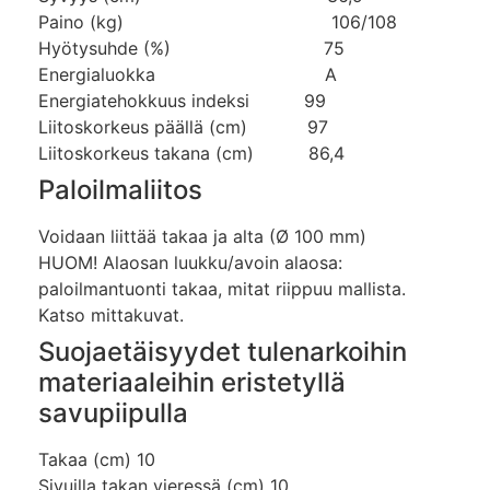
Paino (kg) 106/108
Hyötysuhde (%) 75
Energialuokka A
Energiatehokkuus indeksi 99
Liitoskorkeus päällä (cm) 97
Liitoskorkeus takana (cm) 86,4
Paloilmaliitos
Voidaan liittää takaa ja alta (Ø 100 mm)
HUOM! Alaosan luukku/avoin alaosa:
paloilmantuonti takaa, mitat riippuu mallista.
Katso mittakuvat.
Suojaetäisyydet tulenarkoihin
materiaaleihin eristetyllä
savupiipulla
Takaa (cm) 10
Sivuilla takan vieressä (cm) 10