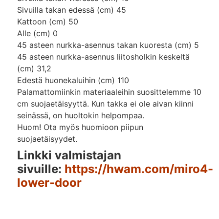
Sivuilla takan edessä (cm) 45
Kattoon (cm) 50
Alle (cm) 0
45 asteen nurkka-asennus takan kuoresta (cm) 5
45 asteen nurkka-asennus liitosholkin keskeltä
(cm) 31,2
Edestä huonekaluihin (cm) 110
Palamattomiinkin materiaaleihin suosittelemme 10
cm suojaetäisyyttä. Kun takka ei ole aivan kiinni
seinässä, on huoltokin helpompaa.
Huom! Ota myös huomioon piipun
suojaetäisyydet.
Linkki valmistajan
sivuille:
https://hwam.com/miro4-
lower-door