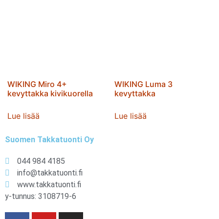
WIKING Miro 4+
WIKING Luma 3
kevyttakka kivikuorella
kevyttakka
Lue lisää
Lue lisää
Suomen Takkatuonti Oy
044 984 4185
info@takkatuonti.fi
www.takkatuonti.fi
y-tunnus: 3108719-6