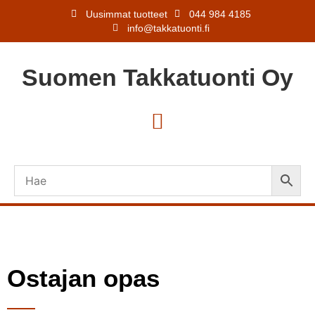
Uusimmat tuotteet
044 984 4185
info@takkatuonti.fi
Suomen
Takkatuonti
Oy
Ostajan opas