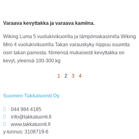
Varaava kevyttakka ja varaava kamiina.
Wiking Luma 5 vuolukivikuorilla ja lämpömakasiinilla Wiking
Miro 4 vuolukivikuorilla Takan varauskyky riippuu suurelta
osin takan painosta. Nimensä mukaisesti kevyttakka on
kevyt, yleensä 100-300 kg
1
2
3
4
Suomen Takkatuonti Oy
044 984 4185
info@takkatuonti.fi
www.takkatuonti.fi
y-tunnus: 3108719-6