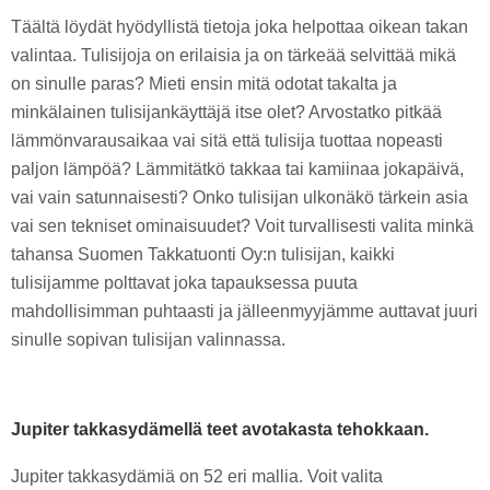
Täältä löydät hyödyllistä tietoja joka helpottaa oikean takan
valintaa. Tulisijoja on erilaisia ja on tärkeää selvittää mikä
on sinulle paras? Mieti ensin mitä odotat takalta ja
minkälainen tulisijankäyttäjä itse olet? Arvostatko pitkää
lämmönvarausaikaa vai sitä että tulisija tuottaa nopeasti
paljon lämpöä? Lämmitätkö takkaa tai kamiinaa jokapäivä,
vai vain satunnaisesti? Onko tulisijan ulkonäkö tärkein asia
vai sen tekniset ominaisuudet? Voit turvallisesti valita minkä
tahansa Suomen Takkatuonti Oy:n tulisijan, kaikki
tulisijamme polttavat joka tapauksessa puuta
mahdollisimman puhtaasti ja jälleenmyyjämme auttavat juuri
sinulle sopivan tulisijan valinnassa.
Jupiter takkasydämellä teet avotakasta tehokkaan.
Jupiter takkasydämiä on 52 eri mallia. Voit valita