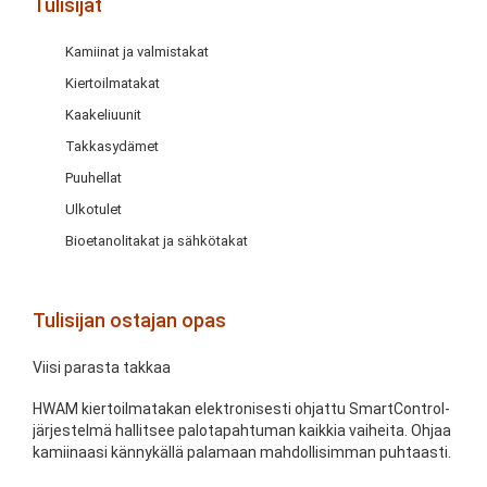
Tulisijat
Kamiinat ja valmistakat
Kiertoilmatakat
Kaakeliuunit
Takkasydämet
Puuhellat
Ulkotulet
Bioetanolitakat ja sähkötakat
Tulisijan ostajan opas
Viisi parasta takkaa
HWAM kiertoilmatakan elektronisesti ohjattu SmartControl-
järjestelmä hallitsee palotapahtuman kaikkia vaiheita. Ohjaa
kamiinaasi kännykällä palamaan mahdollisimman puhtaasti.