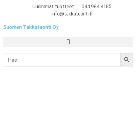
Uusimmat tuotteet
044 984 4185
info@takkatuonti.fi
Suomen
Takkatuonti
Oy