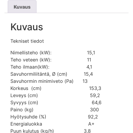
Kuvaus
Kuvaus
Tekniset tiedot
Nimellisteho (kW): 15,1
Teho veteen (kW): 11
Teho ilmaan(kW): 4,1
Savuhormiliitäntä, Ø (cm) 15,4
Savuhormin minimiveto (Pa) 13
Korkeus (cm) 153,3
Leveys (cm) 59,2
Syvyys (cm) 64,6
Paino (kg) 300
Hyötysuhde (%) 92,2
Energialuokka A+
Puun kulutus (kg/h) 3,8