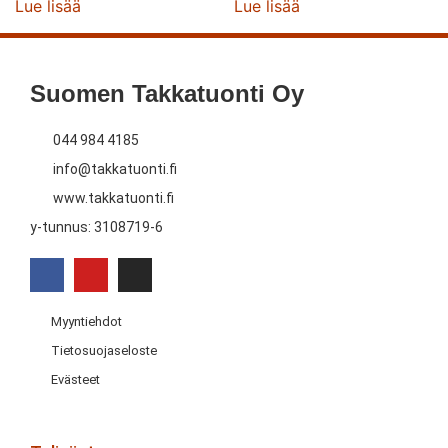
Lue lisää
Lue lisää
Suomen Takkatuonti Oy
044 984 4185
info@takkatuonti.fi
www.takkatuonti.fi
y-tunnus: 3108719-6
Myyntiehdot
Tietosuojaseloste
Evästeet