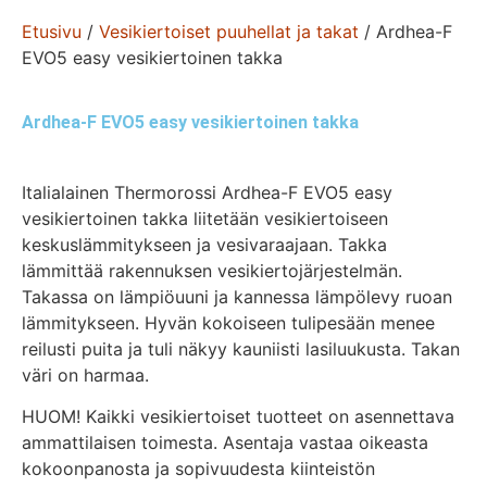
Etusivu
/
Vesikiertoiset puuhellat ja takat
/ Ardhea-F
EVO5 easy vesikiertoinen takka
Ardhea-F EVO5 easy vesikiertoinen takka
Italialainen Thermorossi Ardhea-F EVO5 easy
vesikiertoinen takka liitetään vesikiertoiseen
keskuslämmitykseen ja vesivaraajaan. Takka
lämmittää rakennuksen vesikiertojärjestelmän.
Takassa on lämpiöuuni ja kannessa lämpölevy ruoan
lämmitykseen. Hyvän kokoiseen tulipesään menee
reilusti puita ja tuli näkyy kauniisti lasiluukusta. Takan
väri on harmaa.
HUOM! Kaikki vesikiertoiset tuotteet on asennettava
ammattilaisen toimesta. Asentaja vastaa oikeasta
kokoonpanosta ja sopivuudesta kiinteistön