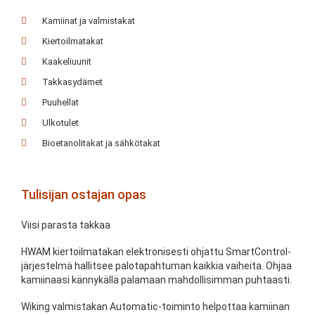
Kamiinat ja valmistakat
Kiertoilmatakat
Kaakeliuunit
Takkasydämet
Puuhellat
Ulkotulet
Bioetanolitakat ja sähkötakat
Tulisijan ostajan opas
Viisi parasta takkaa
HWAM kiertoilmatakan elektronisesti ohjattu SmartControl-
järjestelmä hallitsee palotapahtuman kaikkia vaiheita. Ohjaa
kamiinaasi kännykällä palamaan mahdollisimman puhtaasti.
Wiking valmistakan Automatic-toiminto helpottaa kamiinan