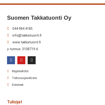
Suomen Takkatuonti Oy
044 984 4185
info@takkatuonti.fi
www.takkatuonti.fi
y-tunnus: 3108719-6
Myyntiehdot
Tietosuojaseloste
Evästeet
Tulisijat