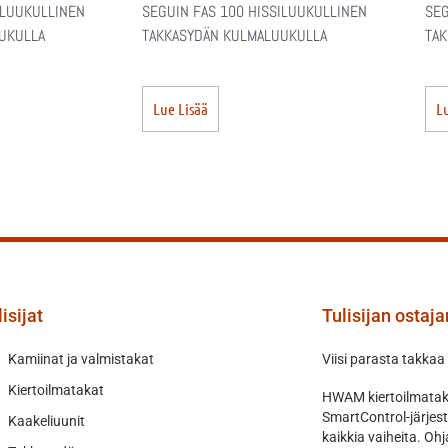
ILUUKULLINEN
SEGUIN FAS 100 HISSILUUKULLINEN
SEG
UKULLA
TAKKASYDÄN KULMALUUKULLA
TAK
Lue Lisää
Lu
isijat
Tulisijan ostaj
Kamiinat ja valmistakat
Viisi parasta takkaa
Kiertoilmatakat
HWAM kiertoilmataka
SmartControl-järjes
Kaakeliuunit
kaikkia vaiheita. O