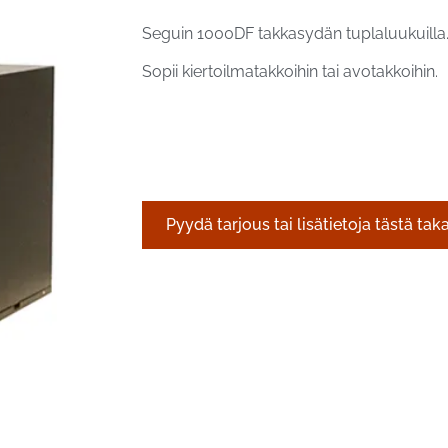
Seguin 1000DF takkasydän tuplaluukuilla
Sopii kiertoilmatakkoihin tai avotakkoihin.
Pyydä tarjous tai lisätietoja tästä tak