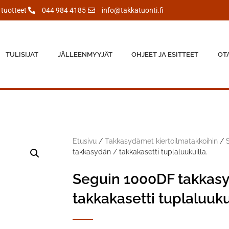
tuotteet
044 984 4185
info@takkatuonti.fi
TULISIJAT
JÄLLEENMYYJÄT
OHJEET JA ESITTEET
OT
Etusivu
/
Takkasydämet kiertoilmatakkoihin
/
takkasydän / takkakasetti tuplaluukuilla.
Seguin 1000DF takkas
takkakasetti tuplaluukui