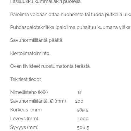
Lasiluukku kummallakin puolella.
Paloilma voidaan ottaa huoneesta tai tuoda putkella ulk
Puhdaspalotekniikka (paloilma puhaltuu kuumana yläkautt
Savuhormiliitäntä päältä.
Kiertoilmatoiminto.
Oven tiivisteet ruostumatonta terästä.
Tekniset tiedot
Nimellisteho (kW) 8
Savuhormiliitäntä, Ø (mm) 200
Korkeus (mm) 589,5
Leveys (mm) 1000
Syvyys (mm) 506,5