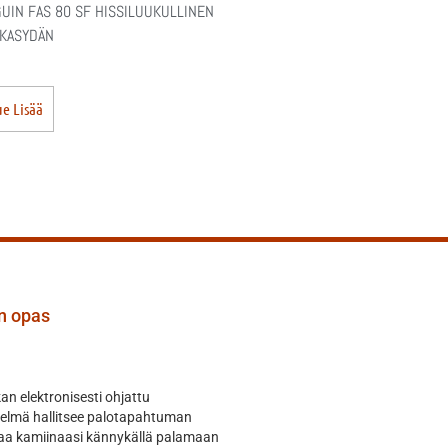
UIN FAS 80 SF HISSILUUKULLINEN
KASYDÄN
e Lisää
an opas
n elektronisesti ohjattu
telmä hallitsee palotapahtuman
hjaa kamiinaasi kännykällä palamaan