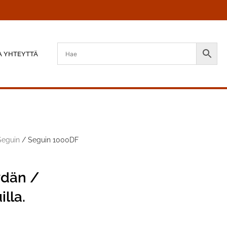
A YHTEYTTÄ
Seguin
/ Seguin 1000DF
ydän /
lla.