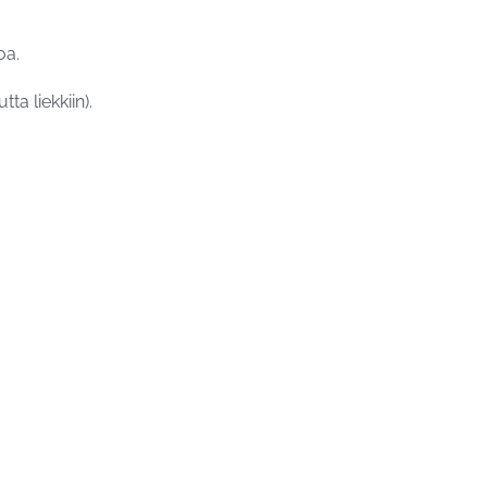
oa.
a liekkiin).