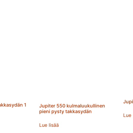
Jupi
takkasydän 1
Jupiter 550 kulmaluukullinen
pieni pysty takkasydän
Lue 
Lue lisää