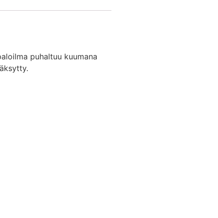
(paloilma puhaltuu kuumana
äksytty.