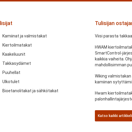
isijat
Tulisijan ostaj
Kamiinat ja valmistakat
Viisi parasta takka
Kiertoilmatakat
HWAM kiertoilmatak
SmartControl-järje
Kaakeliuunit
kaikkia vaiheita. O
Takkasydämet
mahdollisimman pu
Puuhellat
Wiking valmistakan
Ulkotulet
kamiinan sytyttämi
Bioetanolitakat ja sähkötakat
Hwam kiertoilmatak
palonhallintajärje
Katso kaikki artikkel