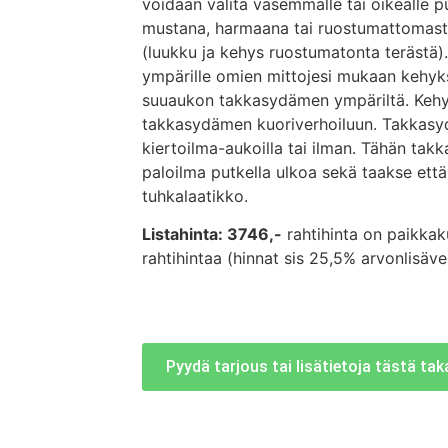
voidaan valita vasemmalle tai oikealle 
mustana, harmaana tai ruostumattomasta
(luukku ja kehys ruostumatonta terästä
ympärille omien mittojesi mukaan kehyk
suuaukon takkasydämen ympäriltä. Keh
takkasydämen kuoriverhoiluun. Takkasyd
kiertoilma-aukoilla tai ilman. Tähän ta
paloilma putkella ulkoa sekä taakse ett
tuhkalaatikko.
Listahinta: 3746,-
rahtihinta on paikkak
rahtihintaa (hinnat sis 25,5% arvonlisäv
Pyydä tarjous tai lisätietoja tästä ta