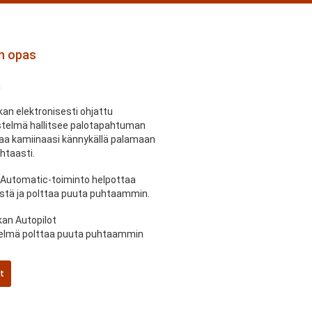
an opas
a
an elektronisesti ohjattu
stelmä hallitsee palotapahtuman
hjaa kamiinaasi kännykällä palamaan
htaasti.
 Automatic-toiminto helpottaa
stä ja polttaa puuta puhtaammin.
an Autopilot
stelmä polttaa puuta puhtaammin
it