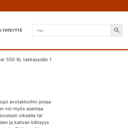
A YHTEYTTÄ
ter 550 XL takkasydän 1
opii avotakkoihin joissa
en voi myös asentaa
vulasin oikealle tai
den ja kahvan kätisyys