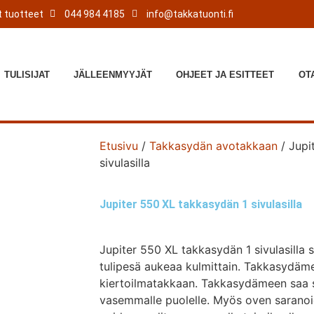
 tuotteet
044 984 4185
info@takkatuonti.fi
TULISIJAT
JÄLLEENMYYJÄT
OHJEET JA ESITTEET
OT
Etusivu
/
Takkasydän avotakkaan
/ Jupi
sivulasilla
Jupiter 550 XL takkasydän 1 sivulasilla
Jupiter 550 XL takkasydän 1 sivulasilla s
tulipesä aukeaa kulmittain. Takkasydäm
kiertoilmatakkaan. Takkasydämeen saa si
vasemmalle puolelle. Myös oven saranoi