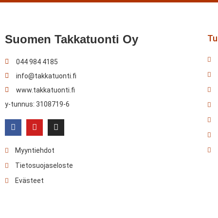
Suomen Takkatuonti Oy
Tul
044 984 4185
info@takkatuonti.fi
www.takkatuonti.fi
y-tunnus: 3108719-6
Myyntiehdot
Tietosuojaseloste
Evästeet