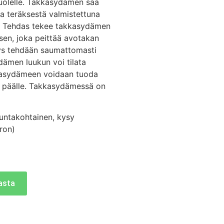
puolelle. Takkasydämen saa
 teräksestä valmistettuna
). Tehdas tekee takkasydämen
sen, joka peittää avotakan
ys tehdään saumattomasti
ämen luukun voi tilata
kkasydämeen voidaan tuoda
ä päälle. Takkasydämessä on
untakohtainen, kysy
eron)
kasta