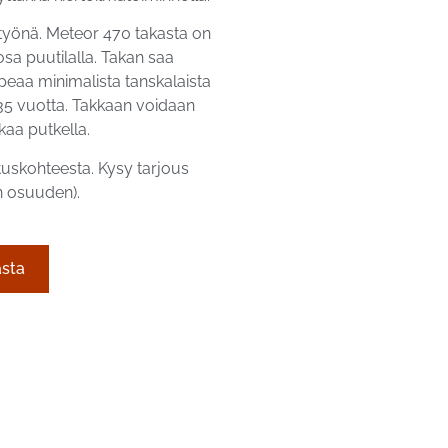
työnä. Meteor 470 takasta on
aosa puutilalla. Takan saa
eaa minimalista tanskalaista
 35 vuotta. Takkaan voidaan
kaa putkella.
ituskohteesta. Kysy tarjous
:n osuuden).
asta