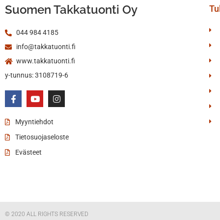
Suomen Takkatuonti Oy
Tul
044 984 4185
info@takkatuonti.fi
www.takkatuonti.fi
y-tunnus: 3108719-6
Myyntiehdot
Tietosuojaseloste
Evästeet
© 2020 ALL RIGHTS RESERVED​