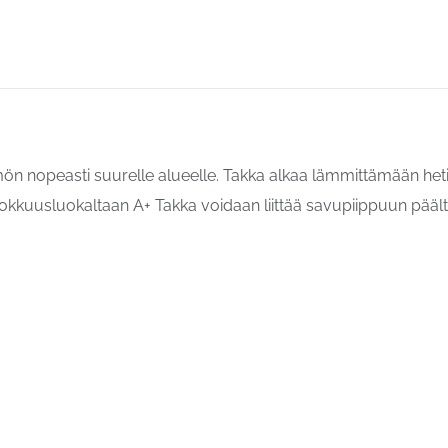
n nopeasti suurelle alueelle. Takka alkaa lämmittämään heti 
kkuusluokaltaan A+ Takka voidaan liittää savupiippuun päält