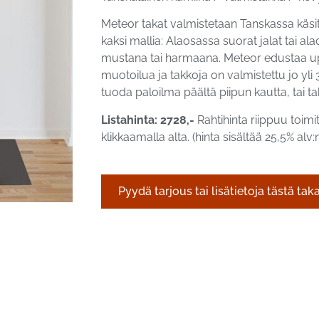
Meteor takat valmistetaan Tanskassa käsi
kaksi mallia: Alaosassa suorat jalat tai al
mustana tai harmaana. Meteor edustaa up
muotoilua ja takkoja on valmistettu jo yli
tuoda paloilma päältä piipun kautta, tai ta
Listahinta: 2728,-
Rahtihinta riippuu toim
klikkaamalla alta. (hinta sisältää 25,5% alv
Pyydä tarjous tai lisätietoja tästä tak