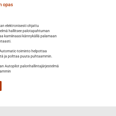
an opas
n elektronisesti ohjattu
telmä hallitsee palotapahtuman
hjaa kamiinaasi kännykällä palamaan
taasti.
Automatic-toiminto helpottaa
tä ja polttaa puuta puhtaammin.
n Autopilot palonhallintajärjestelmä
aammin