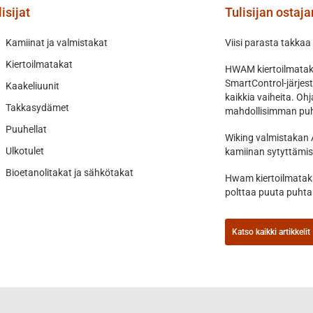
isijat
Tulisijan ostaj
Kamiinat ja valmistakat
Viisi parasta takkaa
Kiertoilmatakat
HWAM kiertoilmataka
SmartControl-järjes
Kaakeliuunit
kaikkia vaiheita. O
Takkasydämet
mahdollisimman puh
Puuhellat
Wiking valmistakan 
Ulkotulet
kamiinan sytyttämis
Bioetanolitakat ja sähkötakat
Hwam kiertoilmataka
polttaa puuta puht
Katso kaikki artikkelit