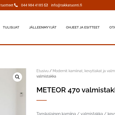
tuotteet
044 984 4185
info@takkatuonti.fi
TULISIJAT
JÄLLEENMYYJÄT
OHJEET JA ESITTEET
OT
Etusivu
/
Modernit kamiinat, kevyttakat ja valm
valmistakka
METEOR 470 valmistak
Tanskalainen kamiina / valmistakka / kevy