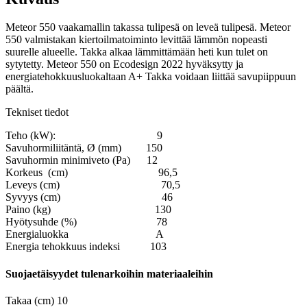
Meteor 550 vaakamallin takassa tulipesä on leveä tulipesä. Meteor
550 valmistakan kiertoilmatoiminto levittää lämmön nopeasti
suurelle alueelle. Takka alkaa lämmittämään heti kun tulet on
sytytetty. Meteor 550 on Ecodesign 2022 hyväksytty ja
energiatehokkuusluokaltaan A+ Takka voidaan liittää savupiippuun
päältä.
Tekniset tiedot
Teho (kW): 9
Savuhormiliitäntä, Ø (mm) 150
Savuhormin minimiveto (Pa) 12
Korkeus (cm) 96,5
Leveys (cm) 70,5
Syvyys (cm) 46
Paino (kg) 130
Hyötysuhde (%) 78
Energialuokka A
Energia tehokkuus indeksi 103
Suojaetäisyydet tulenarkoihin materiaaleihin
Takaa (cm) 10