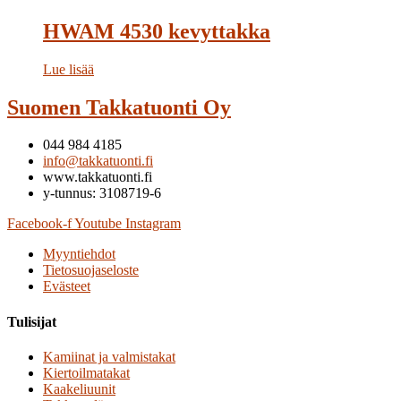
HWAM 4530 kevyttakka
Lue lisää
Suomen Takkatuonti Oy
044 984 4185
info@takkatuonti.fi
www.takkatuonti.fi
y-tunnus: 3108719-6
Facebook-f
Youtube
Instagram
Myyntiehdot
Tietosuojaseloste
Evästeet
Tulisijat
Kamiinat ja valmistakat
Kiertoilmatakat
Kaakeliuunit