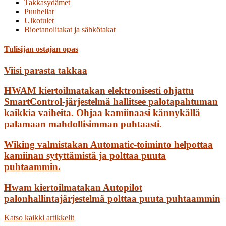
Takkasydämet
Puuhellat
Ulkotulet
Bioetanolitakat ja sähkötakat
Tulisijan ostajan opas
Viisi parasta takkaa
HWAM kiertoilmatakan elektronisesti ohjattu
SmartControl-järjestelmä hallitsee palotapahtuman
kaikkia vaiheita. Ohjaa kamiinaasi kännykällä
palamaan mahdollisimman puhtaasti.
Wiking valmistakan Automatic-toiminto helpottaa
kamiinan sytyttämistä ja polttaa puuta
puhtaammin.
Hwam kiertoilmatakan Autopilot
palonhallintajärjestelmä polttaa puuta puhtaammin
Katso kaikki artikkelit