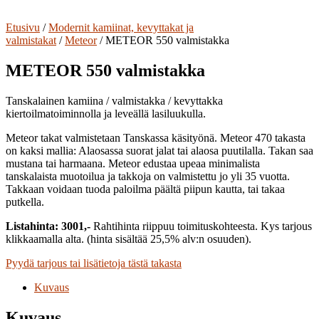
Etusivu
/
Modernit kamiinat, kevyttakat ja
valmistakat
/
Meteor
/ METEOR 550 valmistakka
METEOR 550 valmistakka
Tanskalainen kamiina / valmistakka / kevyttakka
kiertoilmatoiminnolla ja leveällä lasiluukulla.
Meteor takat valmistetaan Tanskassa käsityönä. Meteor 470 takasta
on kaksi mallia: Alaosassa suorat jalat tai alaosa puutilalla. Takan saa
mustana tai harmaana. Meteor edustaa upeaa minimalista
tanskalaista muotoilua ja takkoja on valmistettu jo yli 35 vuotta.
Takkaan voidaan tuoda paloilma päältä piipun kautta, tai takaa
putkella.
Listahinta: 3001,-
Rahtihinta riippuu toimituskohteesta. Kys tarjous
klikkaamalla alta. (hinta sisältää 25,5% alv:n osuuden).
Pyydä tarjous tai lisätietoja tästä takasta
Kuvaus
Kuvaus