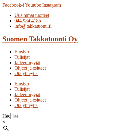
Facebook-f
Youtube
Instagram
Uusimmat tuotteet
044 984 4185
info@takkatuonti.fi
Suomen
Takkatuonti
Oy
Etusivu
Tulisijat
Jälleenmyyjät
Ohjeet ja esitteet
Ota yhteyttä
Etusivu
Tulisijat
Jälleenmyyjät
Ohjeet ja esitteet
Ota yhteyttä
Hae
×