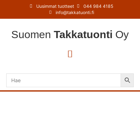
Uusimmat tuotteet
044 984 4185
info@takkatuonti.fi
Suomen
Takkatuonti
Oy