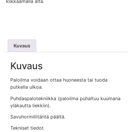
klikkaamalla alta.
Pyydä tarjous tai lisätietoja tästä takasta
Kuvaus
Kuvaus
Paloilma voidaan ottaa huoneesta tai tuoda
putkella ulkoa.
Puhdaspalotekniikka (paloilma puhaltuu kuumana
yläkautta liekkiin).
Savuhormiliitäntä päältä.
Tekniset tiedot