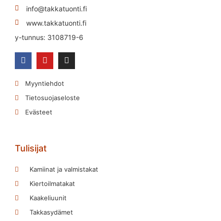
info@takkatuonti.fi
www.takkatuonti.fi
y-tunnus: 3108719-6
Myyntiehdot
Tietosuojaseloste
Evästeet
Tulisijat
Kamiinat ja valmistakat
Kiertoilmatakat
Kaakeliuunit
Takkasydämet