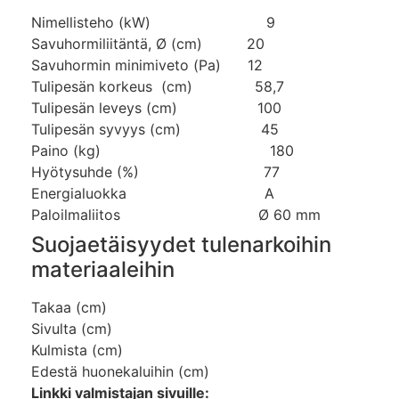
Nimellisteho (kW) 9
Savuhormiliitäntä, Ø (cm) 20
Savuhormin minimiveto (Pa) 12
Tulipesän korkeus (cm) 58,7
Tulipesän leveys (cm) 100
Tulipesän syvyys (cm) 45
Paino (kg) 180
Hyötysuhde (%) 77
Energialuokka A
Paloilmaliitos Ø 60 mm
Suojaetäisyydet tulenarkoihin
materiaaleihin
Takaa (cm)
Sivulta (cm)
Kulmista (cm)
Edestä huonekaluihin (cm)
Linkki valmistajan sivuille: