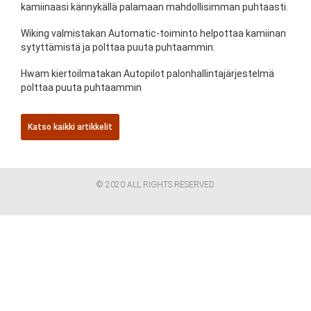
kamiinaasi kännykällä palamaan mahdollisimman puhtaasti.
Wiking valmistakan Automatic-toiminto helpottaa kamiinan
sytyttämistä ja polttaa puuta puhtaammin.
Hwam kiertoilmatakan Autopilot palonhallintajärjestelmä
polttaa puuta puhtaammin
Katso kaikki artikkelit
© 2020 ALL RIGHTS RESERVED​