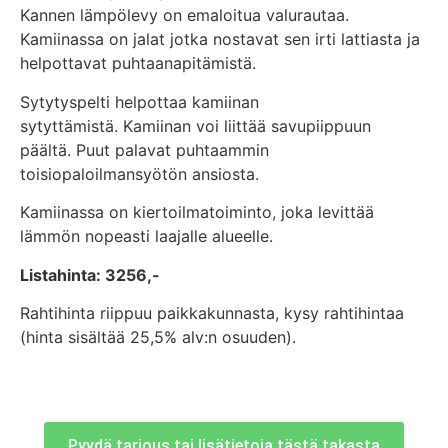
Kannen lämpölevy on emaloitua valurautaa.
Kamiinassa on jalat jotka nostavat sen irti lattiasta ja
helpottavat puhtaanapitämistä.
Sytytyspelti helpottaa kamiinan
sytyttämistä. Kamiinan voi liittää savupiippuun
päältä. Puut palavat puhtaammin
toisiopaloilmansyötön ansiosta.
Kamiinassa on kiertoilmatoiminto, joka levittää
lämmön nopeasti laajalle alueelle.
Listahinta: 3256,-
Rahtihinta riippuu paikkakunnasta, kysy rahtihintaa
(hinta sisältää 25,5% alv:n osuuden).
Pyydä tarjous tai lisätietoja tästä takasta