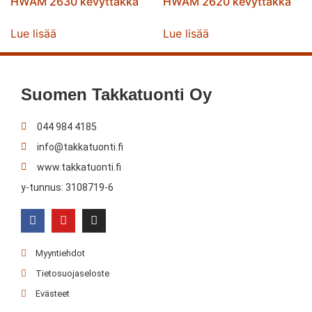
HWAM 2630 kevyttakka
HWAM 2620 kevyttakka
Lue lisää
Lue lisää
Suomen Takkatuonti Oy
044 984 4185
info@takkatuonti.fi
www.takkatuonti.fi
y-tunnus: 3108719-6
Myyntiehdot
Tietosuojaseloste
Evästeet