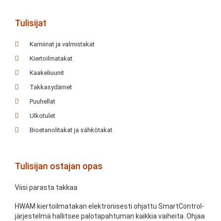
Tulisijat
Kamiinat ja valmistakat
Kiertoilmatakat
Kaakeliuunit
Takkasydämet
Puuhellat
Ulkotulet
Bioetanolitakat ja sähkötakat
Tulisijan ostajan opas
Viisi parasta takkaa
HWAM kiertoilmatakan elektronisesti ohjattu SmartControl-
järjestelmä hallitsee palotapahtuman kaikkia vaiheita. Ohjaa