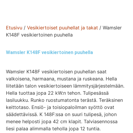
Etusivu
/
Vesikiertoiset puuhellat ja takat
/ Wamsler
K148F vesikiertoinen puuhella
Wamsler K148F vesikiertoinen puuhella
Wamsler K148F vesikiertoisen puuhellan saat
valkoisena, harmaana, mustana ja ruskeana. Hella
liitetään talon vesikiertoiseen lämmitysjärjestelmään.
Hella tuottaa jopa 22 kW:n tehon. Tulipesässä
lasiluukku. Runko ruostumatonta terästä. Teräksinen
keittotaso. Ensiö- ja toisiopaloilman syöttö ovat
säädettävissä. K 148F:ssa on suuri tulipesä, johon
menee helposti jopa 42 cm klapit. Talviasennossa
liesi palaa alimmalla teholla jopa 12 tuntia.