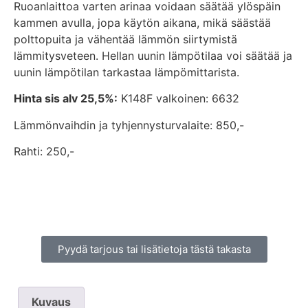
Ruoanlaittoa varten arinaa voidaan säätää ylöspäin
kammen avulla, jopa käytön aikana, mikä säästää
polttopuita ja vähentää lämmön siirtymistä
lämmitysveteen. Hellan uunin lämpötilaa voi säätää ja
uunin lämpötilan tarkastaa lämpömittarista.
Hinta sis alv 25,5%:
K148F valkoinen: 6632
Lämmönvaihdin ja tyhjennysturvalaite: 850,-
Rahti: 250,-
Pyydä tarjous tai lisätietoja tästä takasta
Kuvaus