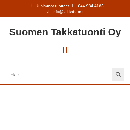
Uusimmat tuotteet
044 984 4185
info@takkatuonti.fi
Suomen
Takkatuonti
Oy