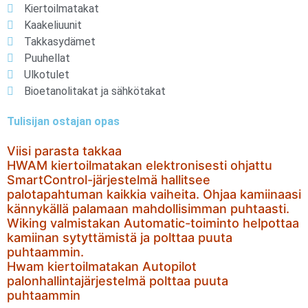
Kiertoilmatakat
Kaakeliuunit
Takkasydämet
Puuhellat
Ulkotulet
Bioetanolitakat ja sähkötakat
Tulisijan ostajan opas
Viisi parasta takkaa
HWAM kiertoilmatakan elektronisesti ohjattu
SmartControl-järjestelmä hallitsee
palotapahtuman kaikkia vaiheita. Ohjaa kamiinaasi
kännykällä palamaan mahdollisimman puhtaasti.
Wiking valmistakan Automatic-toiminto helpottaa
kamiinan sytyttämistä ja polttaa puuta
puhtaammin.
Hwam kiertoilmatakan Autopilot
palonhallintajärjestelmä polttaa puuta
puhtaammin