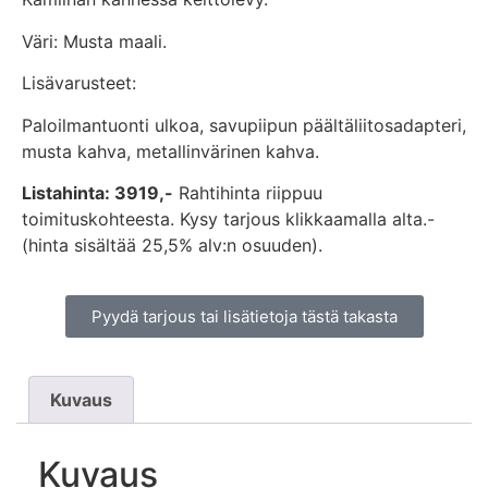
Väri: Musta maali.
Lisävarusteet:
Paloilmantuonti ulkoa, savupiipun päältäliitosadapteri,
musta kahva, metallinvärinen kahva.
Listahinta: 3919,-
Rahtihinta riippuu
toimituskohteesta. Kysy tarjous klikkaamalla alta.-
(hinta sisältää 25,5% alv:n osuuden).
Pyydä tarjous tai lisätietoja tästä takasta
Kuvaus
Kuvaus