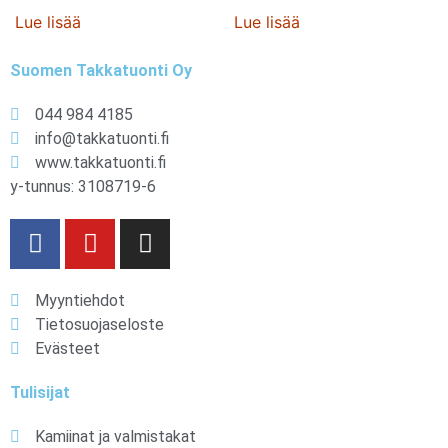
Lue lisää
Lue lisää
Suomen Takkatuonti Oy
044 984 4185
info@takkatuonti.fi
www.takkatuonti.fi
y-tunnus: 3108719-6
Myyntiehdot
Tietosuojaseloste
Evästeet
Tulisijat
Kamiinat ja valmistakat