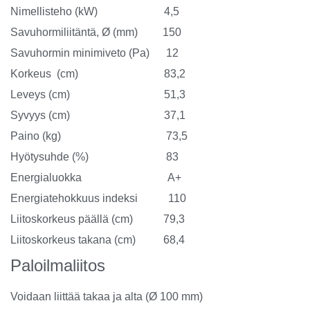
Nimellisteho (kW) 4,5
Savuhormiliitäntä, Ø (mm) 150
Savuhormin minimiveto (Pa) 12
Korkeus (cm) 83,2
Leveys (cm) 51,3
Syvyys (cm) 37,1
Paino (kg) 73,5
Hyötysuhde (%) 83
Energialuokka A+
Energiatehokkuus indeksi 110
Liitoskorkeus päällä (cm) 79,3
Liitoskorkeus takana (cm) 68,4
Paloilmaliitos
Voidaan liittää takaa ja alta (Ø 100 mm)