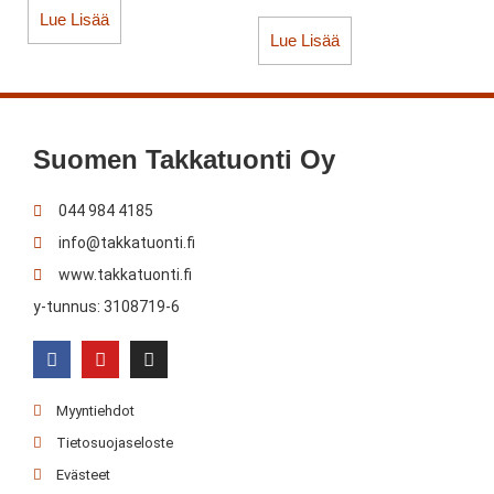
Lue Lisää
Lue Lisää
Suomen Takkatuonti Oy
044 984 4185
info@takkatuonti.fi
www.takkatuonti.fi
y-tunnus: 3108719-6
Myyntiehdot
Tietosuojaseloste
Evästeet