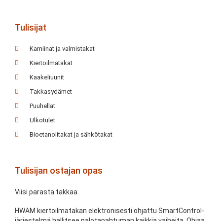
Tulisijat
Kamiinat ja valmistakat
Kiertoilmatakat
Kaakeliuunit
Takkasydämet
Puuhellat
Ulkotulet
Bioetanolitakat ja sähkötakat
Tulisijan ostajan opas
Viisi parasta takkaa
HWAM kiertoilmatakan elektronisesti ohjattu SmartControl-
järjestelmä hallitsee palotapahtuman kaikkia vaiheita. Ohjaa