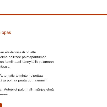
n opas
n elektronisesti ohjattu
telmä hallitsee palotapahtuman
hjaa kamiinaasi kännykällä palamaan
taasti.
Automatic-toiminto helpottaa
tä ja polttaa puuta puhtaammin.
n Autopilot palonhallintajärjestelmä
aammin