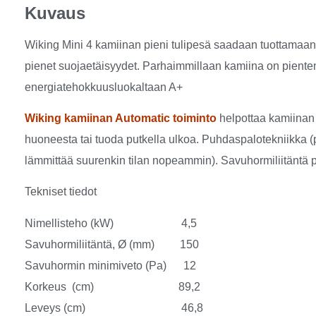
Kuvaus
Wiking Mini 4 kamiinan pieni tulipesä saadaan tuottamaan v
pienet suojaetäisyydet. Parhaimmillaan kamiina on piente
energiatehokkuusluokaltaan A+
Wiking kamiinan Automatic toiminto
helpottaa kamiinan 
huoneesta tai tuoda putkella ulkoa. Puhdaspalotekniikka (
lämmittää suurenkin tilan nopeammin). Savuhormiliitäntä pä
Tekniset tiedot
Nimellisteho (kW) 4,5
Savuhormiliitäntä, Ø (mm) 150
Savuhormin minimiveto (Pa) 12
Korkeus (cm) 89,2
Leveys (cm) 46,8