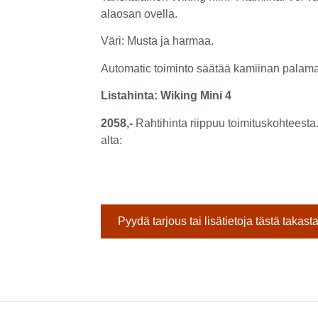
alaosan ovella.
Väri: Musta ja harmaa.
Automatic toiminto säätää kamiinan palam
Listahinta: Wiking Mini 4
2058,-
Rahtihinta riippuu toimituskohteesta
alta:
Pyydä tarjous tai lisätietoja tästä takast