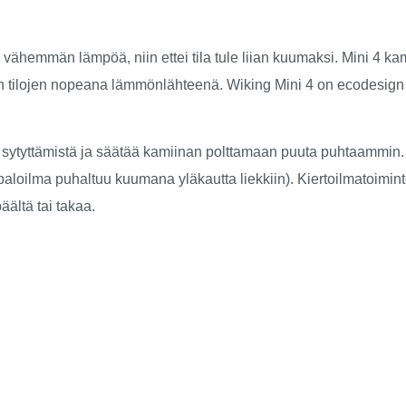
ähemmän lämpöä, niin ettei tila tule liian kuumaksi. Mini 4 kami
n tilojen nopeana lämmönlähteenä. Wiking Mini 4 on ecodesign
sytyttämistä ja säätää kamiinan polttamaan puuta puhtaammin.
paloilma puhaltuu kuumana yläkautta liekkiin). Kiertoilmatoimin
ältä tai takaa.