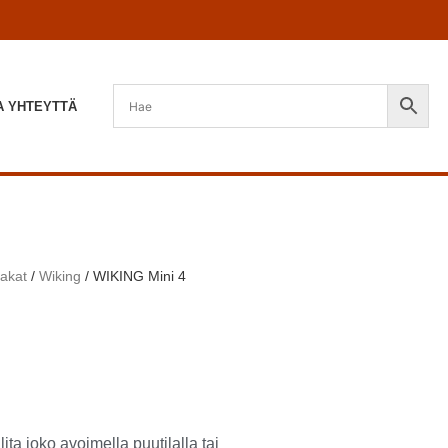
A YHTEYTTÄ
takat
/
Wiking
/ WIKING Mini 4
ta joko avoimella puutilalla tai