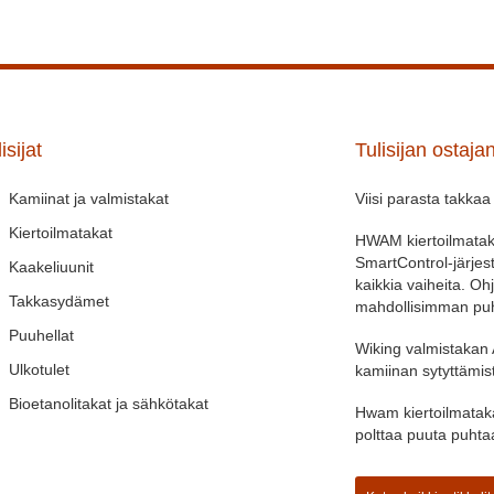
isijat
Tulisijan ostaja
Kamiinat ja valmistakat
Viisi parasta takkaa
Kiertoilmatakat
HWAM kiertoilmataka
SmartControl-järjes
Kaakeliuunit
kaikkia vaiheita. O
Takkasydämet
mahdollisimman puh
Puuhellat
Wiking valmistakan 
Ulkotulet
kamiinan sytyttämis
Bioetanolitakat ja sähkötakat
Hwam kiertoilmataka
polttaa puuta puht