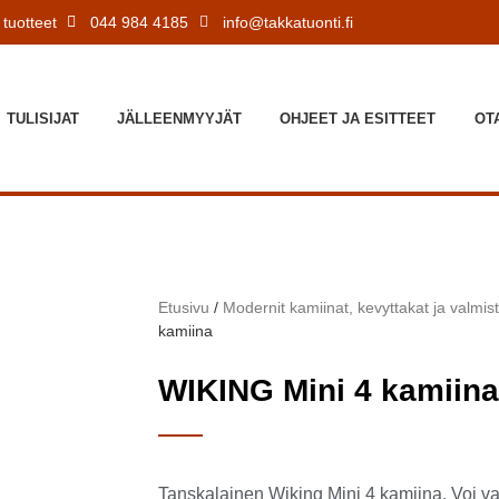
tuotteet
044 984 4185
info@takkatuonti.fi
TULISIJAT
JÄLLEENMYYJÄT
OHJEET JA ESITTEET
OT
Etusivu
/
Modernit kamiinat, kevyttakat ja valmis
kamiina
WIKING Mini 4 kamiina
Tanskalainen Wiking Mini 4 kamiina. Voi vali