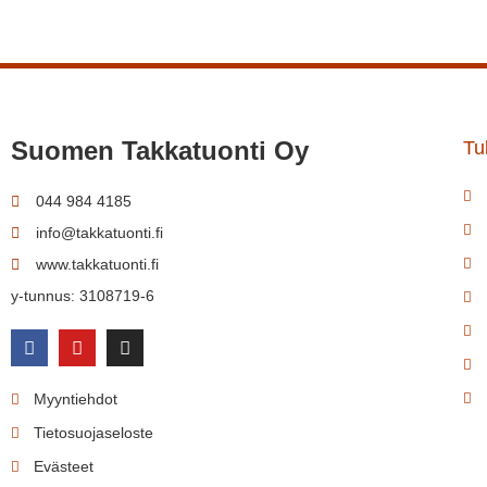
Suomen Takkatuonti Oy
Tul
044 984 4185
info@takkatuonti.fi
www.takkatuonti.fi
y-tunnus: 3108719-6
Myyntiehdot
Tietosuojaseloste
Evästeet