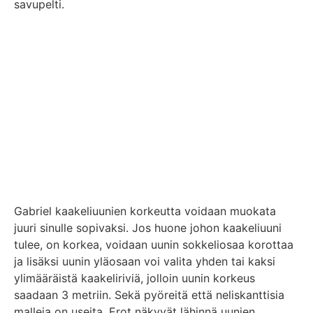
savupelti.
Gabriel kaakeliuunien korkeutta voidaan muokata
juuri sinulle sopivaksi. Jos huone johon kaakeliuuni
tulee, on korkea, voidaan uunin sokkeliosaa korottaa
ja lisäksi uunin yläosaan voi valita yhden tai kaksi
ylimääräistä kaakeliriviä, jolloin uunin korkeus
saadaan 3 metriin. Sekä pyöreitä että neliskanttisia
malleja on useita. Erot näkyvät lähinnä uunien