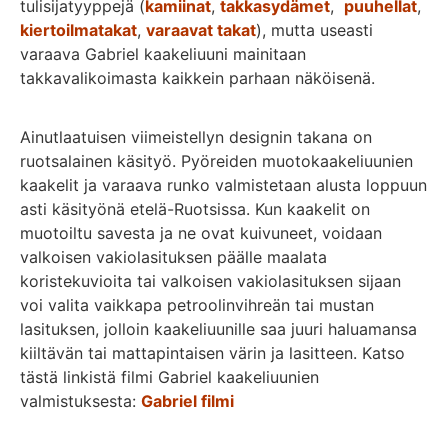
tulisijatyyppejä (
kamiinat
,
takkasydämet
,
puuhellat
,
kiertoilmatakat
,
varaavat takat
), mutta useasti
varaava Gabriel kaakeliuuni mainitaan
takkavalikoimasta kaikkein parhaan näköisenä.
Ainutlaatuisen viimeistellyn designin takana on
ruotsalainen käsityö. Pyöreiden muotokaakeliuunien
kaakelit ja varaava runko valmistetaan alusta loppuun
asti käsityönä etelä-Ruotsissa. Kun kaakelit on
muotoiltu savesta ja ne ovat kuivuneet, voidaan
valkoisen vakiolasituksen päälle maalata
koristekuvioita tai valkoisen vakiolasituksen sijaan
voi valita vaikkapa petroolinvihreän tai mustan
lasituksen, jolloin kaakeliuunille saa juuri haluamansa
kiiltävän tai mattapintaisen värin ja lasitteen. Katso
tästä linkistä filmi Gabriel kaakeliuunien
valmistuksesta:
Gabriel filmi