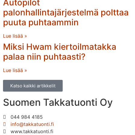
Autopilot
palonhallintajärjestelmä polttaa
puuta puhtaammin
Lue lisää »
Miksi Hwam kiertoilmatakka
palaa niin puhtaasti?
Lue lisää »
Katso kaikki artikkelit
Suomen Takkatuonti Oy
044 984 4185
info@takkatuonti.fi
www.takkatuonti.fi