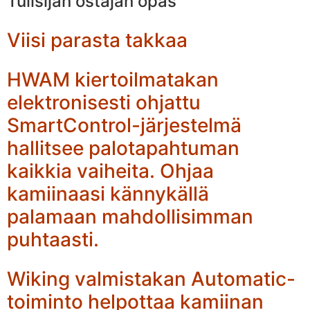
Tulisijan ostajan opas
Viisi parasta takkaa
HWAM kiertoilmatakan
elektronisesti ohjattu
SmartControl-järjestelmä
hallitsee palotapahtuman
kaikkia vaiheita. Ohjaa
kamiinaasi kännykällä
palamaan mahdollisimman
puhtaasti.
Wiking valmistakan Automatic-
toiminto helpottaa kamiinan