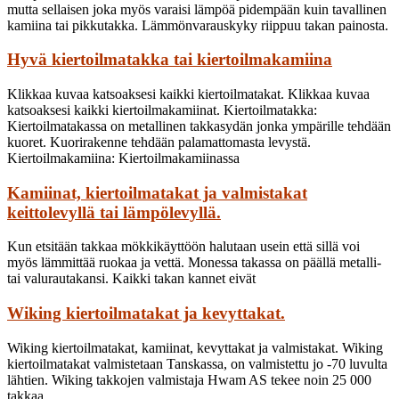
mutta sellaisen joka myös varaisi lämpöä pidempään kuin tavallinen
kamiina tai pikkutakka. Lämmönvarauskyky riippuu takan painosta.
Hyvä kiertoilmatakka tai kiertoilmakamiina
Klikkaa kuvaa katsoaksesi kaikki kiertoilmatakat. Klikkaa kuvaa
katsoaksesi kaikki kiertoilmakamiinat. Kiertoilmatakka:
Kiertoilmatakassa on metallinen takkasydän jonka ympärille tehdään
kuoret. Kuorirakenne tehdään palamattomasta levystä.
Kiertoilmakamiina: Kiertoilmakamiinassa
Kamiinat, kiertoilmatakat ja valmistakat
keittolevyllä tai lämpölevyllä.
Kun etsitään takkaa mökkikäyttöön halutaan usein että sillä voi
myös lämmittää ruokaa ja vettä. Monessa takassa on päällä metalli-
tai valurautakansi. Kaikki takan kannet eivät
Wiking kiertoilmatakat ja kevyttakat.
Wiking kiertoilmatakat, kamiinat, kevyttakat ja valmistakat. Wiking
kiertoilmatakat valmistetaan Tanskassa, on valmistettu jo -70 luvulta
lähtien. Wiking takkojen valmistaja Hwam AS tekee noin 25 000
takkaa