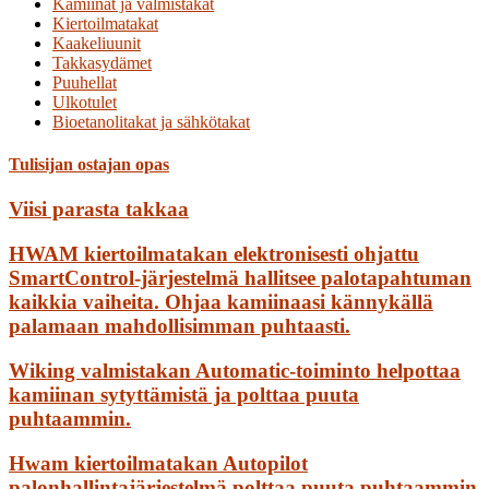
Kamiinat ja valmistakat
Kiertoilmatakat
Kaakeliuunit
Takkasydämet
Puuhellat
Ulkotulet
Bioetanolitakat ja sähkötakat
Tulisijan ostajan opas
Viisi parasta takkaa
HWAM kiertoilmatakan elektronisesti ohjattu
SmartControl-järjestelmä hallitsee palotapahtuman
kaikkia vaiheita. Ohjaa kamiinaasi kännykällä
palamaan mahdollisimman puhtaasti.
Wiking valmistakan Automatic-toiminto helpottaa
kamiinan sytyttämistä ja polttaa puuta
puhtaammin.
Hwam kiertoilmatakan Autopilot
palonhallintajärjestelmä polttaa puuta puhtaammin