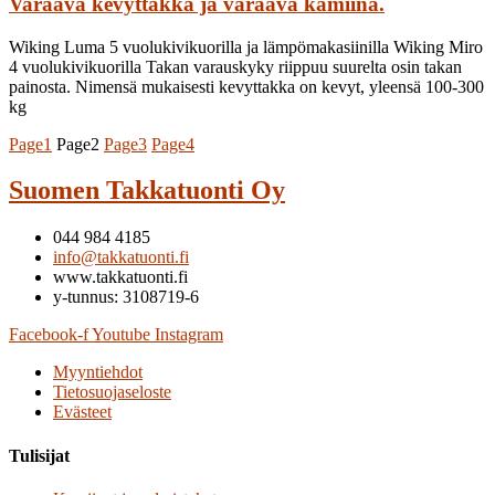
Varaava kevyttakka ja varaava kamiina.
Wiking Luma 5 vuolukivikuorilla ja lämpömakasiinilla Wiking Miro
4 vuolukivikuorilla Takan varauskyky riippuu suurelta osin takan
painosta. Nimensä mukaisesti kevyttakka on kevyt, yleensä 100-300
kg
Page
1
Page
2
Page
3
Page
4
Suomen Takkatuonti Oy
044 984 4185
info@takkatuonti.fi
www.takkatuonti.fi
y-tunnus: 3108719-6
Facebook-f
Youtube
Instagram
Myyntiehdot
Tietosuojaseloste
Evästeet
Tulisijat