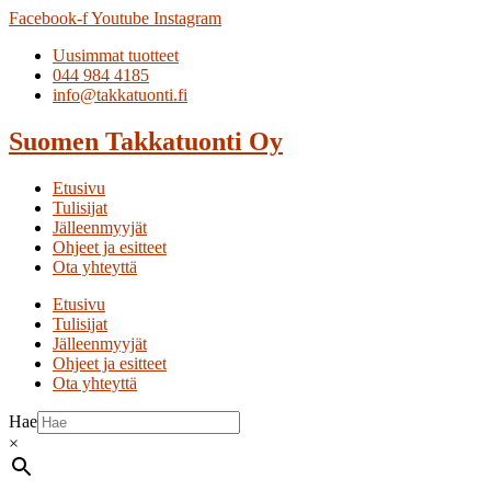
Facebook-f
Youtube
Instagram
Uusimmat tuotteet
044 984 4185
info@takkatuonti.fi
Suomen
Takkatuonti
Oy
Etusivu
Tulisijat
Jälleenmyyjät
Ohjeet ja esitteet
Ota yhteyttä
Etusivu
Tulisijat
Jälleenmyyjät
Ohjeet ja esitteet
Ota yhteyttä
Hae
×