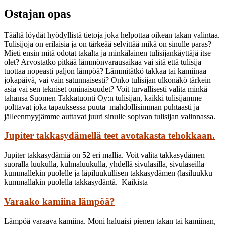
Ostajan opas
Täältä löydät hyödyllistä tietoja joka helpottaa oikean takan valintaa.
Tulisijoja on erilaisia ja on tärkeää selvittää mikä on sinulle paras?
Mieti ensin mitä odotat takalta ja minkälainen tulisijankäyttäjä itse
olet? Arvostatko pitkää lämmönvarausaikaa vai sitä että tulisija
tuottaa nopeasti paljon lämpöä? Lämmitätkö takkaa tai kamiinaa
jokapäivä, vai vain satunnaisesti? Onko tulisijan ulkonäkö tärkein
asia vai sen tekniset ominaisuudet? Voit turvallisesti valita minkä
tahansa Suomen Takkatuonti Oy:n tulisijan, kaikki tulisijamme
polttavat joka tapauksessa puuta mahdollisimman puhtaasti ja
jälleenmyyjämme auttavat juuri sinulle sopivan tulisijan valinnassa.
Jupiter takkasydämellä teet avotakasta tehokkaan.
Jupiter takkasydämiä on 52 eri mallia. Voit valita takkasydämen
suoralla luukulla, kulmaluukulla, yhdellä sivulasilla, sivulaseilla
kummallekin puolelle ja läpiluukullisen takkasydämen (lasiluukku
kummallakin puolella takkasydäntä. Kaikista
Varaako kamiina lämpöä?
Lämpöä varaava kamiina. Moni haluaisi pienen takan tai kamiinan,