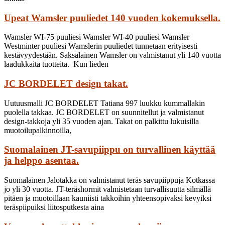
Upeat Wamsler puuliedet 140 vuoden kokemuksella.
Wamsler WI-75 puuliesi Wamsler WI-40 puuliesi Wamsler
Westminter puuliesi Wamslerin puuliedet tunnetaan erityisesti
kestävyydestään. Saksalainen Wamsler on valmistanut yli 140 vuotta
laadukkaita tuotteita. Kun lieden
JC BORDELET design takat.
Uutuusmalli JC BORDELET Tatiana 997 luukku kummallakin
puolella takkaa. JC BORDELET on suunnitellut ja valmistanut
design-takkoja yli 35 vuoden ajan. Takat on palkittu lukuisilla
muotoilupalkinnoilla,
Suomalainen JT-savupiippu on turvallinen käyttää
ja helppo asentaa.
Suomalainen Jalotakka on valmistanut teräs savupiippuja Kotkassa
jo yli 30 vuotta. JT-teräshormit valmistetaan turvallisuutta silmällä
pitäen ja muotoillaan kauniisti takkoihin yhteensopivaksi kevyiksi
teräspiipuiksi liitosputkesta aina