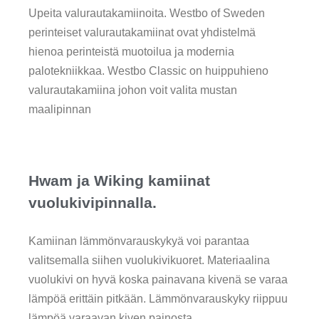
Upeita valurautakamiinoita. Westbo of Sweden
perinteiset valurautakamiinat ovat yhdistelmä
hienoa perinteistä muotoilua ja modernia
palotekniikkaa. Westbo Classic on huippuhieno
valurautakamiina johon voit valita mustan
maalipinnan
Hwam ja Wiking kamiinat
vuolukivipinnalla.
Kamiinan lämmönvarauskykyä voi parantaa
valitsemalla siihen vuolukivikuoret. Materiaalina
vuolukivi on hyvä koska painavana kivenä se varaa
lämpöä erittäin pitkään. Lämmönvarauskyky riippuu
lämpöä varaavan kiven painosta.