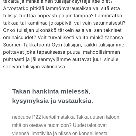
takalta ja minkälainen tulisijankäyttäjä itse olet?
Arvostatko pitkää lämmönvarausaikaa vai sitä että
tulisija tuottaa nopeasti paljon lämpöä? Lämmitätkö
takkaa tai kamiinaa jokapäivä, vai vain satunnaisesti?
Onko tulisijan ulkonäkö tärkein asia vai sen tekniset
ominaisuudet? Voit turvallisesti valita minkä tahansa
Suomen Takkatuonti Oy:n tulisijan, kaikki tulisijamme
polttavat joka tapauksessa puuta mahdollisimman
puhtaasti ja jälleenmyyjämme auttavat juuri sinulle
sopivan tulisijan valinnassa.
Takan hankinta mielessä,
kysymyksiä ja vastauksia.
neocube P22 kiertoilmatakka Takka uuteen taloon,
mitä on otettava huomioon? Uudet talot ovat
yleensä ilmatiiviitä ja niissä on koneellisesta