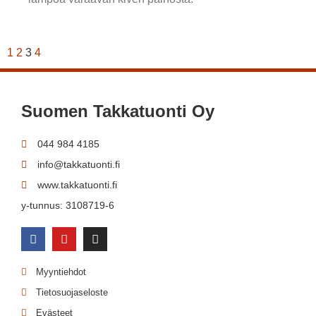
1
2
3
4
Suomen Takkatuonti Oy
044 984 4185
info@takkatuonti.fi
www.takkatuonti.fi
y-tunnus: 3108719-6
Myyntiehdot
Tietosuojaseloste
Evästeet