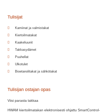
Tulisijat
Kamiinat ja valmistakat
Kiertoilmatakat
Kaakeliuunit
Takkasydämet
Puuhellat
Ulkotulet
Bioetanolitakat ja sähkötakat
Tulisijan ostajan opas
Viisi parasta takkaa
HWAM kiertoilmatakan elektronisesti ohjattu SmartControl-