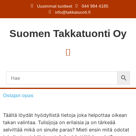
Uusimmat tuotteet
044 984 4185
info@takkatuonti.fi
Suomen
Takkatuonti
Oy
Ostajan opas
Täältä löydät hyödyllistä tietoja joka helpottaa oikean
takan valintaa. Tulisijoja on erilaisia ja on tärkeää
selvittää mikä on sinulle paras? Mieti ensin mitä odotat